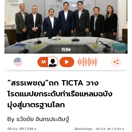
“สรรเพชญ”ถก TICTA วาง
โรดแมปยกระดับท่าเรือแหลมฉบัง
มุ่งสู่มาตรฐานโลก
By
ธวัชชัย อินทรประดิษฐ์
09 มิ.ย. 69 | 11:44 น.
อัปเดตล่าสุด :
09 มิ.ย. 69 | 12:03 น.