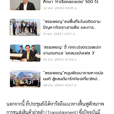
ศึกษา 'ท่าเรือคลองเตย' 500 ไร่
24 พ.ค. 2569 | 03:05 น.
“สรรเพชญ”ลงพื้นที่ระโนดติดตาม
ปัญหากัดเซาะชายฝั่ง และการ
สัญจรทางน้ำ
31 พ.ค. 2569 | 12:57 น.
‘สรรเพชญ’ จี้ กทท.เร่งตรวจสเปก
งานถมทะเล ‘แหลมฉบังเฟส 3’
05 มิ.ย. 2569 | 07:53 น.
“สรรเพชญ”หนุนพัฒนาชายหาดบ่อ
นนท์ สู่แลนด์มาร์กท่องเที่ยวใหม่
นครศรีธรรมราช
08 มิ.ย. 2569 | 10:47 น.
นอกจากนี้ ที่ประชุมยังได้หารือถึงแนวทางฟื้นฟูศักยภาพ
การขนส่งสินค้าถ่ายลำ (Transshipment) ซึ่งปัจจุบันมี