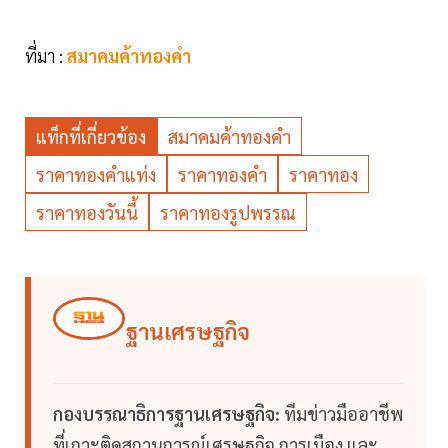
ที่มา :
สมาคมค้าทองคำ
แท็กที่เกี่ยวข้อง
สมาคมค้าทองคำ
ราคาทองคำแท่ง
ราคาทองคำ
ราคาทอง
ราคาทองวันนี้
ราคาทองรูปพรรณ
ฐานเศรษฐกิจ
กองบรรณาธิการฐานเศรษฐกิจ:
ทีมข่าวมืออาชีพ
ที่เกาะติดสถานการณ์เศรษฐกิจ การเมือง และ