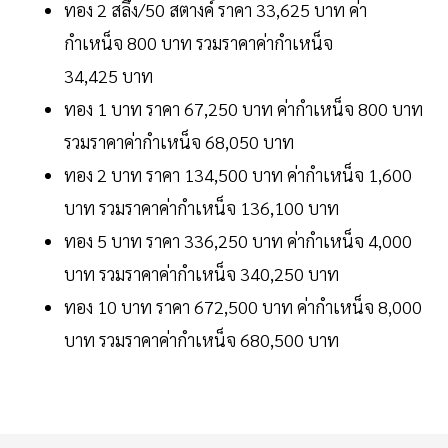
ทอง 2 สลึง/50 สตางค์ ราคา 33,625 บาท ค่า
กำเหน็จ 800 บาท รวมราคาค่ากำเหน็จ
34,425 บาท
ทอง 1 บาท ราคา 67,250 บาท ค่ากำเหน็จ 800 บาท
รวมราคาค่ากำเหน็จ 68,050 บาท
ทอง 2 บาท ราคา 134,500 บาท ค่ากำเหน็จ 1,600
บาท รวมราคาค่ากำเหน็จ 136,100 บาท
ทอง 5 บาท ราคา 336,250 บาท ค่ากำเหน็จ 4,000
บาท รวมราคาค่ากำเหน็จ 340,250 บาท
ทอง 10 บาท ราคา 672,500 บาท ค่ากำเหน็จ 8,000
บาท รวมราคาค่ากำเหน็จ 680,500 บาท