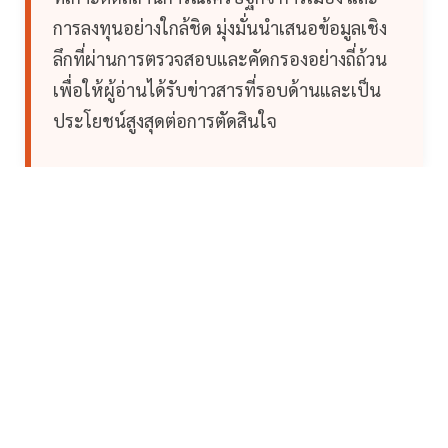
การลงทุนอย่างใกล้ชิด มุ่งมั่นนำเสนอข้อมูลเชิง
ลึกที่ผ่านการตรวจสอบและคัดกรองอย่างถี่ถ้วน
เพื่อให้ผู้อ่านได้รับข่าวสารที่รอบด้านและเป็น
ประโยชน์สูงสุดต่อการตัดสินใจ