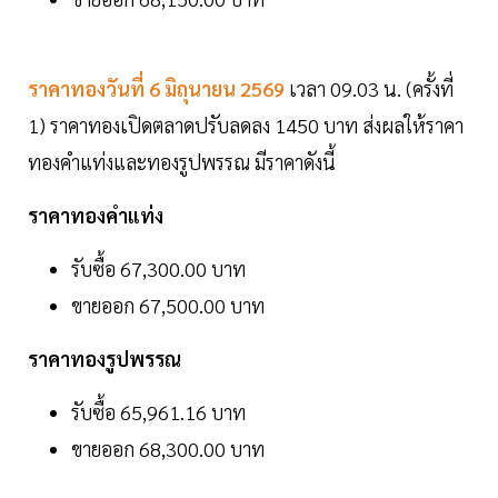
ราคาทองวันที่ 6 มิถุนายน 2569
เวลา 09.03 น. (ครั้งที่
1) ราคาทองเปิดตลาดปรับลดลง 1450 บาท ส่งผลให้ราคา
ทองคำแท่งและทองรูปพรรณ มีราคาดังนี้
ราคาทองคำแท่ง
รับซื้อ 67,300.00 บาท
ขายออก 67,500.00 บาท
ราคาทองรูปพรรณ
รับซื้อ 65,961.16 บาท
ขายออก 68,300.00 บาท