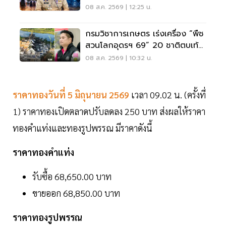
โรงเรียน
08 ส.ค. 2569 | 12:25 น.
กรมวิชาการเกษตร เร่งเครื่อง “พืช
สวนโลกอุดรฯ 69” 20 ชาติตบเท้า
ร่วมโชว์นวัตกรรม
08 ส.ค. 2569 | 10:32 น.
ราคาทองวันที่ 5 มิถุนายน 2569
เวลา 09.02 น. (ครั้งที่
1) ราคาทองเปิดตลาดปรับลดลง 250 บาท ส่งผลให้ราคา
ทองคำแท่งและทองรูปพรรณ มีราคาดังนี้
ราคาทองคำแท่ง
รับซื้อ 68,650.00 บาท
ขายออก 68,850.00 บาท
ราคาทองรูปพรรณ