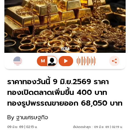
ราคาทองวันนี้ 9 มิ.ย.2569 ราคา
ทองเปิดตลาดเพิ่มขึ้น 400 บาท
ทองรูปพรรณขายออก 68,050 บาท
By
ฐานเศรษฐกิจ
09 มิ.ย. 69 | 02:15 น.
อัปเดตล่าสุด :
09 มิ.ย. 69 | 02:19 น.