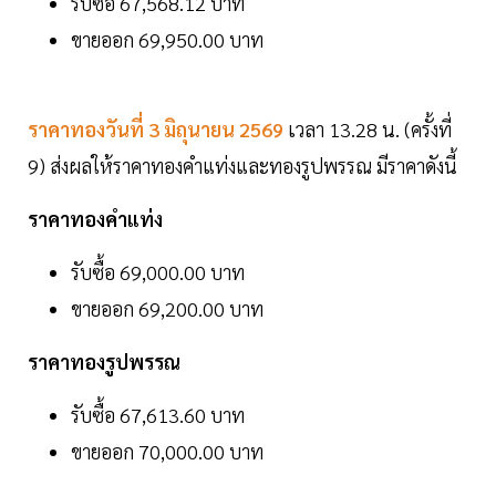
รับซื้อ 67,568.12 บาท
ขายออก 69,950.00 บาท
ราคาทองวันที่ 3 มิถุนายน 2569
เวลา 13.28 น. (ครั้งที่
9) ส่งผลให้ราคาทองคำแท่งและทองรูปพรรณ มีราคาดังนี้
ราคาทองคำแท่ง
รับซื้อ 69,000.00 บาท
ขายออก 69,200.00 บาท
ราคาทองรูปพรรณ
รับซื้อ 67,613.60 บาท
ขายออก 70,000.00 บาท