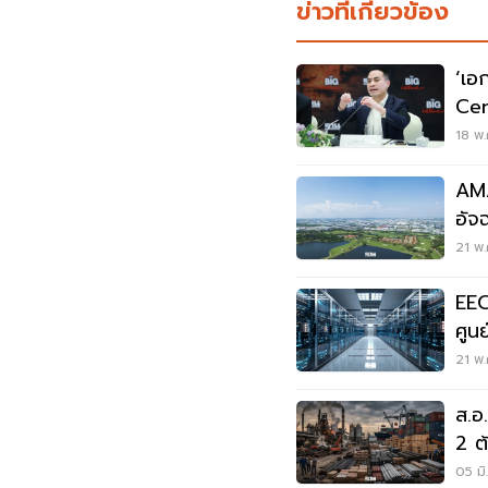
ข่าวที่เกี่ยวข้อง
‘เอ
Cen
ร่ว
18 พ.
AMA
อัจ
เทค
21 พ.
EEC
ศูน
ภูมิ
21 พ.
ส.อ
2 ต
ทะล
05 มิ