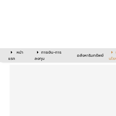
หน้า
การเงิน-การ
อสังหาริมทรัพย์
แรก
ลงทุน
นโย