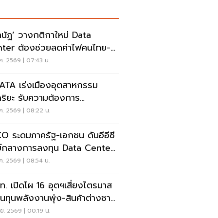
กนัฏ’ วางกติกาใหม่ Data
ter ต้องช่วยลดค่าไฟคนไทย-
มลงทุน Smart Grid
ค. 2569 | 07:43 น.
TA เร่งเมืองอุตสาหกรรม
ฉริยะ รับความต้องการ
โนโลยี-ดาต้าเซ็นเตอร์
ค. 2569 | 08:22 น.
O ระดมภาครัฐ-เอกชน ดันอีอีซี
ย์กลางการลงทุน Data Center
ภาค
ค. 2569 | 08:54 น.
.ท. เปิดโผ 16 อุตฯเสี่ยงไตรมาส
้นทุนพลังงานพุ่ง-สินค้าต่างชาติ
ัก
.ย. 2569 | 00:19 น.