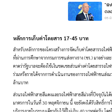
"พิ
ตลอ
ชะล
05 มิ
หลักการเก็บค่าโดยสาร 17-45 บาท
สำหรับหลักการของโครงสร้างการจัดเก็บค่าโดยสารรถไฟฟ้าอั
ที่ผ่านการศึกษาจากกรมการขนส่งทางราง (ขร.) มาอย่างละเ
คาดว่ารัฐบาลจะต้องใช้เงินชดเชยส่วนต่างค่าโดยสารรถไฟ
ร่วมหรือรายได้จากการดำเนินงานของการรถไฟฟ้าขนส่งมว
ล้านบาท
ส่วนรถไฟฟ้าสายสีแดงและรถไฟฟ้าสายสีม่วงที่ปัจจุบันได
มาตรการในวันที่ 30 พฤศจิกายน นี้ จะยังคงได้รับสิทธิ์
บริการภายในระบบเดียวกันไว้ที่ไม่เกิน 40 บาทต่อวัน โดย