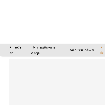
หน้า
การเงิน-การ
อสังหาริมทรัพย์
แรก
ลงทุน
นโย