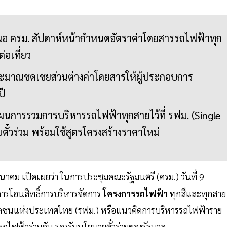
อ ครม. สัปดาห์หน้ากำหนดอัตราค่าโดยสารรถไฟฟ้าทุก
อเที่ยว
ระมาณชดเชยส่วนต่างค่าโดยสารให้ผู้ประกอบการ
ปี
แผนการรวมการบริหารรถไฟฟ้าทุกสายไว้ที่ รฟม. (Single
ตั๋วร่วม พร้อมใช้สูตรโครงสร้างราคาใหม่
มนาคม เปิดเผยว่า ในการประชุมคณะรัฐมนตรี (ครม.) วันที่ 9
ารโอนสิทธิ์การบริหารจัดการ
โครงการรถไฟฟ้า
ทุกสีและทุกสาย
มวลชนแห่งประเทศไทย (รฟม.) หรือแนวคิดการบริหารรถไฟฟ้าราย
ถไฟฟ้าร่วมกัน รองรับนโยบายตั๋วร่วมของรัฐบาล