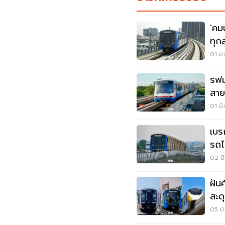
'คม
ทุก
พรุ่ง
01 มิ
รฟม
สาย
01 มิ
เบร
รถไ
ล้ม
02 มิ
ฝัน
สะด
05 มิ