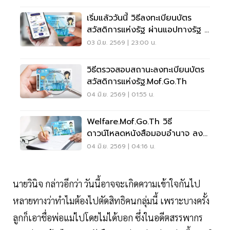
เริ่มแล้ววันนี้ วิธีลงทะเบียนบัตร
สวัสดิการแห่งรัฐ ผ่านแอปทางรัฐ –
เป๋าตัง
03 มิ.ย. 2569 | 23:00 น.
วิธีตรวจสอบสถานะลงทะเบียนบัตร
สวัสดิการแห่งรัฐ.mof.go.th
04 มิ.ย. 2569 | 01:55 น.
Welfare.mof.go.th วิธี
ดาวน์โหลดหนังสือมอบอำนาจ ลง
ทะเบียนบัตรสวัสดิการแห่งรัฐ 2569
04 มิ.ย. 2569 | 04:16 น.
นายวินิจ กล่าวอีกว่า วันนี้อาจจะเกิดความเข้าใจกันไป
หลายทางว่าทำไมต้องไปตัดสิทธิคนกลุ่มนี้ เพราะบางครั้ง
ลูกก็เอาชื่อพ่อแม่ไปโดยไม่ได้บอก ซึ่งในอดีตสรรพากร