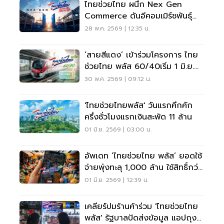
ไทยช่วยไทย ผนึก Nex Gen
Commerce ดันอีคอมเมิร์ซพันธุ์
ไทย ปลุก SME สู้ต่างชาติ
28 พ.ค. 2569 | 12:35 น.
‘สายสีแดง’ เข้าร่วมโครงการ ไทย
ช่วยไทย พลัส 60/40เริ่ม 1 มิ.ย.
69
30 พ.ค. 2569 | 09:12 น.
'ไทยช่วยไทยพลัส' วันแรกคึกคัก
ครึ่งชั่วโมงแรกเงินสะพัด 11 ล้าน
01 มิ.ย. 2569 | 03:00 น.
อัพเดท ‘ไทยช่วยไทย พลัส’ ยอดใช้
จ่ายพุ่งทะลุ 1,000 ล้าน ใช้สิทธิ์กว่า
5 ล้านคน
01 มิ.ย. 2569 | 12:39 น.
เคลียร์ปมร้านค้าร่วม 'ไทยช่วยไทย
พลัส' รัฐบาลปัดส่งข้อมูล แอปถุง