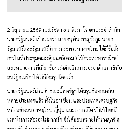
2 มิถุนายน 2569 น.ส.รัชดา ธนาดิเรก โฆษกประจำสำนัก
นายกรัฐมนตรี เปิดเผยว่า นายอนุทิน ชาญวีรกูล นายก
รัฐมนตรีและรัฐมนตรีว่าการกระทรวงมหาดไทย ได้มีข้อสั่ง
การในที่ประชุมคณะรัฐมนตรี(ครม.) ให้กระทรวงพาณิชย์
และหน่วยงานที่เกี่ยวข้อง เร่งดำเนินการเจรจาด้านภาษีกับ
สหรัฐอเมริกาให้ได้ข้อสรุปโดยเร็ว
นายกรัฐมนตรีเห็นว่า ขณะนี้สหรัฐฯ ได้สรุปข้อตกลงกับ
หลายประเทศแล้ว ทั้งในอาเซียน และประเทศเศรษฐกิจ
หลักอย่างสหภาพยุโรป ญี่ปุ่น และเกาหลีใต้ ทำให้ไทยมี
เวลาในการต่อรองไม่มากนัก จึงได้มอบหมายให้นางศุภจี สุ
ธรรมพันธุ์ รองนายกรัฐมนตรีและรัฐมนตรีว่าการกระทรวง