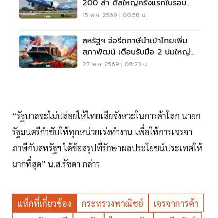
200 ลำ ดีลใหญ่ครั้งแรกในรอบ
เกือบทศวรรษ
15 พ.ค. 2569 | 00:58 น.
สหรัฐฯ จ่อรีดภาษีนำเข้าไทยเพิ่ม
สภาพัฒน์ เตือนรับมือ 2 ปมใหญ่
ก่อนสาย
27 พ.ค. 2569 | 06:23 น.
“รัฐบาลจะไม่ปล่อยให้ไทยเสียจังหวะในการค้าโลก นายก
รัฐมนตรีกำชับให้ทุกหน่วยเร่งทำงาน เพื่อให้การเจรจา
ภาษีกับสหรัฐฯ ได้ข้อสรุปที่รักษาผลประโยชน์ประเทศให้
มากที่สุด” น.ส.รัชดา กล่าว
แท็กที่เกี่ยวข้อง
กระทรวงพาณิชย์
เจรจาการค้า