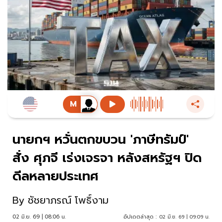
นายกฯ หวั่นตกขบวน 'ภาษีทรัมป์'
สั่ง ศุภจี เร่งเจรจา หลังสหรัฐฯ ปิด
ดีลหลายประเทศ
By
ชัชยาภรณ์ โพธิ์งาม
02 มิ.ย. 69 | 08:06 น.
อัปเดตล่าสุด :
02 มิ.ย. 69 | 09:09 น.