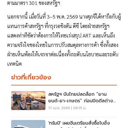
ตามมาตรา 301 ของสหรัฐฯ
นอกจากนี้ เมื่อวันที่ 3–5 พ.ค. 2569 นางศุภจีได้หารือกับผู้
แทนการค้าสหรัฐฯ ที่กรุงวอชิงตัน ดีซี โดยฝ่ายสหรัฐฯ
แสดงท่าทีชัดว่าต้องการให้ไทยเร่งสรุป ART และเห็นถึง
ความจริงใจของไทยในการปรับสมดุลทางการค้า ซึ่งทั้งสอง
ฝ่ายเห็นพ้องให้เจรจาต่อเนื่องทั้งระดับนโยบายและระดับ
เทคนิค
ข่าวที่เกี่ยวข้อง
สหรัฐฯ บีบไทยปลดล็อก “ยาน
ยนต์-ยา-เกษตร” ก่อนปิดดีลต่าง
ตอบแทน
17 เม.ย. 2569 | 06:15 น.
'ทรัมป์' เผยจีนเตรียมสั่งซื้อโบอิ้ง