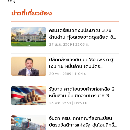
ข่าวที่เกี่ยวข้อง
ครม.เตรียมถกงบประมาณ 3.78
ล้านล้าน กู้ชดเชยขาดดุลเฉียด 8
แสนล้าน
27 เม.ย. 2569 | 23:03 น.
ปลัดคลังแจงยิบ ปมใช้งบพ.ร.ก.กู้
เงิน 1.8 หมื่นล้าน เติมบัตร
สวัสดิการ
20 พ.ค. 2569 | 11:04 น.
รัฐบาล คาดโอนงบค้างท่อเหลือ 2
หมื่นล้าน ปั๊มเบิกจ่ายไตรมาส 3
26 พ.ค. 2569 | 09:53 น.
จับตา ครม. ถกเกณฑ์ลงทะเบียน
บัตรสวัสดิการแห่งรัฐ ลุ้นโอนสิทธิ์