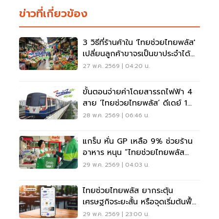
ข่าวที่เกี่ยวข้อง
3 วิธีที่ร้านค้าใน 'ไทยช่วยไทยพลัส'
เปลี่ยนลูกค้าขาจรเป็นขาประจำได้
จริง
27 พ.ค. 2569 | 04:20 น.
ขั้นตอนจ่ายค่าโดยสารรถไฟฟ้า 4
สาย ‘ไทยช่วยไทยพลัส’ ดีเดย์ 1
มิ.ย.นี้
28 พ.ค. 2569 | 06:46 น.
แกร็บ หั่น GP เหลือ 9% ช่วยร้าน
อาหาร หนุน “ไทยช่วยไทยพลัส
60/40”
29 พ.ค. 2569 | 04:03 น.
ไทยช่วยไทยพลัส ยากระตุ้น
เศรษฐกิจระยะสั้น หรือจุดเริ่มต้นฟื้น
ความเชื่อมั่น
29 พ.ค. 2569 | 23:00 น.