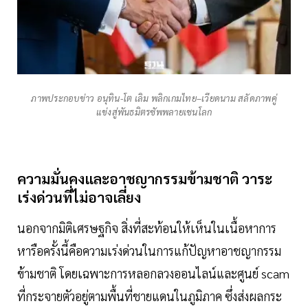
ภาพประกอบข่าว อนุทิน-โต เลิม พลิกเกมไทย–เวียดนาม สลัดภาพคู่
แข่งสู่พันธมิตรซัพพลายเชนโลก
ความมั่นคงและอาชญากรรมข้ามชาติ วาระ
เร่งด่วนที่ไม่อาจเลี่ยง
นอกจากมิติเศรษฐกิจ สิ่งที่สะท้อนให้เห็นในเนื้อหาการ
หารือครั้งนี้คือความเร่งด่วนในการแก้ปัญหาอาชญากรรม
ข้ามชาติ โดยเฉพาะการหลอกลวงออนไลน์และศูนย์ scam
ที่กระจายตัวอยู่ตามพื้นที่ชายแดนในภูมิภาค ซึ่งส่งผลกระ