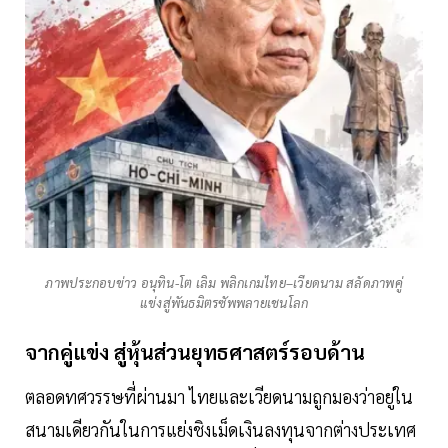
ภาพประกอบข่าว อนุทิน-โต เลิม พลิกเกมไทย–เวียดนาม สลัดภาพคู่
แข่งสู่พันธมิตรซัพพลายเชนโลก
จากคู่แข่ง สู่หุ้นส่วนยุทธศาสตร์รอบด้าน
ตลอดทศวรรษที่ผ่านมา ไทยและเวียดนามถูกมองว่าอยู่ใน
สนามเดียวกันในการแย่งชิงเม็ดเงินลงทุนจากต่างประเทศ