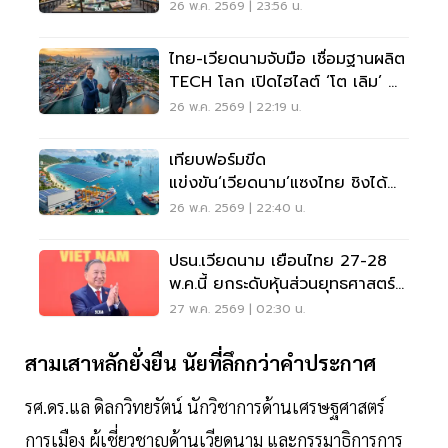
Top 20 เศรษฐกิจโลก
26 พ.ค. 2569 | 23:56 น.
ไทย-เวียดนามจับมือ เชื่อมฐานผลิต
TECH โลก เปิดไฮไลต์ ‘โต เลิม’ นำ
ทัพเยือนไทย
26 พ.ค. 2569 | 22:19 น.
เทียบฟอร์มขีด
แข่งขัน‘เวียดนาม’แซงไทย ชิงได้
เปรียบส่งออก-ฐานผลิตใหม่โลก
26 พ.ค. 2569 | 22:40 น.
ปธน.เวียดนาม เยือนไทย 27-28
พ.ค.นี้ ยกระดับหุ้นส่วนยุทธศาสตร์
รอบด้าน
27 พ.ค. 2569 | 02:30 น.
สามเสาหลักยั่งยืน นัยที่ลึกกว่าคำประกาศ
รศ.ดร.แล ดิลกวิทยรัตน์ นักวิชาการด้านเศรษฐศาสตร์
การเมือง ผู้เชี่ยวชาญด้านเวียดนาม และกรรมาธิการการ