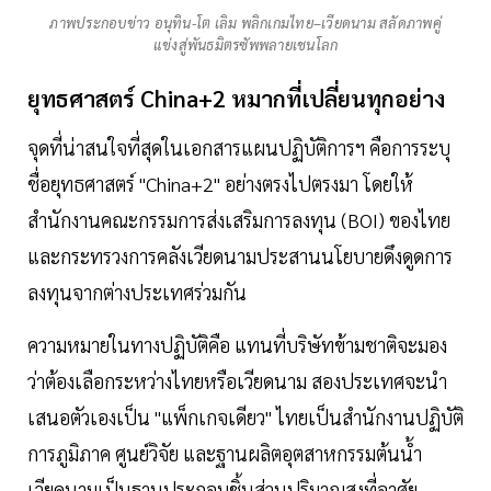
ภาพประกอบข่าว อนุทิน-โต เลิม พลิกเกมไทย–เวียดนาม สลัดภาพคู่
แข่งสู่พันธมิตรซัพพลายเชนโลก
ยุทธศาสตร์ China+2 หมากที่เปลี่ยนทุกอย่าง
จุดที่น่าสนใจที่สุดในเอกสารแผนปฏิบัติการฯ คือการระบุ
ชื่อยุทธศาสตร์ "China+2" อย่างตรงไปตรงมา โดยให้
สำนักงานคณะกรรมการส่งเสริมการลงทุน (BOI) ของไทย
และกระทรวงการคลังเวียดนามประสานนโยบายดึงดูดการ
ลงทุนจากต่างประเทศร่วมกัน
ความหมายในทางปฏิบัติคือ แทนที่บริษัทข้ามชาติจะมอง
ว่าต้องเลือกระหว่างไทยหรือเวียดนาม สองประเทศจะนำ
เสนอตัวเองเป็น "แพ็กเกจเดียว" ไทยเป็นสำนักงานปฏิบัติ
การภูมิภาค ศูนย์วิจัย และฐานผลิตอุตสาหกรรมต้นน้ำ
เวียดนามเป็นฐานประกอบชิ้นส่วนปริมาณสูงที่อาศัย