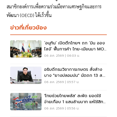
สมาชิกองค์การเพื่อความร่วมมือทางเศรษฐกิจและการ
พัฒนา (OECD) ได้เร็วขึ้น
ข่าวที่เกี่ยวข้อง
‘อนุทิน’ เปิดตึกไทยฯ ถก ‘มิน ออง
ไลง์’ ฟื้นการค้า ไทย-เมียนมา MOU
แรงงาน
06 ส.ค. 2569 | 06:03 น.
อธิบดีกรมวิชาการเกษตร สั่งล้าง
บาง "ยางปลอมปน" นัดถก 13 ส.ค.
ส่งชุดพระพิรุณบุกจับ
06 ส.ค. 2569 | 05:57 น.
'ไทยช่วยไทยพลัส' สะพัด ยอดใช้
จ่ายเกือบ 1 แสนล้านบาท แห่ใช้สิทธิ
25 ล้านคน
06 ส.ค. 2569 | 05:56 น.