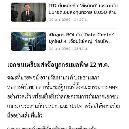
ITD ยื่นหนังสือ ‘สีหศักดิ์’ เจรจาเมีย
นมาชดเชยลงทุนทวาย 8,050 ล้าน
06 ส.ค. 2569 | 04:27 น.
เปิดสูตร BOI คัด ‘Data Center’
ยุคใหม่ 4 เงื่อนไขใหญ่ ก่อนไฟ
เขียวลงทุน
06 ส.ค. 2569 | 03:42 น.
เอกชนเตรียมส่งข้อมูลกรมมลพิษ 22 พ.ค.
ขณะที่นายพจน์ อร่ามวัฒนานนท์ ประธานสภา
หอการค้าไทย กล่าวชื่นชมรัฐบาลที่ตั้งคณะกรรมการ คตท.
อย่างรวดเร็ว พร้อมยืนยันว่าคณะกรรมการร่วมภาคเอกชน
(กกร.) ประสานกับ ป.ป.ช. และ ป.ป.ท. พร้อมให้ความร่วม
มืออย่างเต็มที่แล้ว