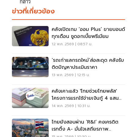
กล่าว
ข่าวที่เกี่ยวข้อง
คลังเปิดเกม ‘ออม Plus’ ขายบอนด์
ทุกเดือน ชูดอกเบี้ยพรีเมียม
12 พ.ค. 2569 | 08:57 น.
‘รถเก่าแลกรถใหม่’ส่อสะดุด คลังรับ
ติดปัญหาประเมินราคา
13 พ.ค. 2569 | 12:15 น.
คลังเคาะแล้ว 'ไทยช่วยไทยพลัส'
โครงการแรกใช้จ่ายเงินกู้ 4 แสน
ล้าน
14 พ.ค. 2569 | 10:31 น.
ไทยยังสอบผ่าน ‘R&I’ คงเครดิต
เรทติ้ง A- มั่นใจเสถียรภาพ
เศรษฐกิจ-คลัง
15 พ.ค. 2569 | 10:30 น.