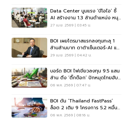
Data Center บูมแรง ‘บีโอไอ’ ชี้
AI สร้างงาน 1.3 ล้านตำแหน่ง หนุน
ไทยเร่งปั้นคน
27 เม.ย. 2569 | 03:45 น.
BOI เผยไตรมาสแรกลงทุนทะลุ 1
ล้านล้านบาท ดาต้าเซ็นเตอร์-AI แห่
ปักหมุดไทย
29 เม.ย. 2569 | 04:42 น.
บอร์ด BOI ไฟเขียวลงทุน 9.5 แสน
ล้าน ดึง ‘ติ๊กต๊อก’ ปักหมุดไทยฮับ
ดิจิทัล
06 พ.ค. 2569 | 07:47 น.
BOI ดัน ‘Thailand FastPass’
ล็อต 2 เติม 9 โครงการ 5.2 หมื่น
ล้าน เร่งลงทุน
06 พ.ค. 2569 | 08:16 น.