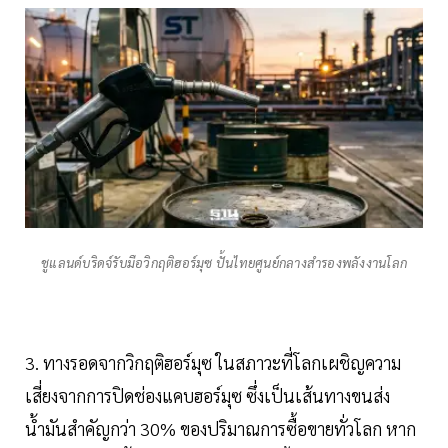
ชูแลนด์บริดจ์รับมือวิกฤติฮอร์มุซ ปั้นไทยศูนย์กลางสำรองพลังงานโลก
3. ทางรอดจากวิกฤติฮอร์มุซ ในสภาวะที่โลกเผชิญความ
เสี่ยงจากการปิดช่องแคบฮอร์มุซ ซึ่งเป็นเส้นทางขนส่ง
น้ำมันสำคัญกว่า 30% ของปริมาณการซื้อขายทั่วโลก หาก