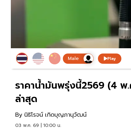
Play
ราคาน้ำมันพรุ่งนี้2569 (4 
ล่าสุด
By
นิธิโรจน์ เกิดบุญภานุวัฒน์
03 พ.ค. 69 | 10:00 น.