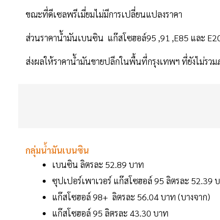
ขณะที่ดีเซลพรีเมี่ยมไม่มีการเปลี่ยนแปลงราคา
ส่วนราคาน้ำมันเบนซิน แก๊สโซฮอล์95 ,91 ,E85 และ E20 ขึ้
ส่งผลให้ราคาน้ำมันขายปลีกในพื้นที่กรุงเทพฯ ที่ยังไม่รวมภาษ
กลุ่มน้ำมันเบนซิน
เบนซิน ลิตรละ 52.89 บาท
ซุปเปอร์เพาเวอร์ แก๊สโซฮอล์ 95 ลิตรละ 52.39 บ
แก๊สโซฮอล์ 98+ ลิตรละ 56.04 บาท (บางจาก)
แก๊สโซฮอล์ 95 ลิตรละ 43.30 บาท