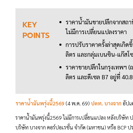
ราคาน้ำมันขายปลีกจากสถาน
KEY
ไม่มีการเปลี่ยนแปลงราคา
POINTS
การปรับราคาครั้งล่าสุดเกิดขึ้
ลิตร และกลุ่มเบนซิน-แก๊สโซ
ราคาขายปลีกในกรุงเทพฯ (ณ วั
ลิตร และดีเซล B7 อยู่ที่ 40
ราคาน้ำมันพรุ่งนี้2569
(4 พ.ค. 69)
ปตท. บางจาก
อัปเ
ราคาน้ำมันพรุ่งนี้2569 ไม่มีการเปลี่ยนแปลง หลังบริษั
บริษัท บางจาก คอร์ปอเรชั่น จำกัด (มหาชน) หรือ BCP ปร