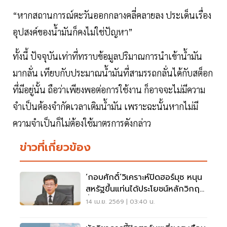
“หากสถานการณ์ตะวันออกกลางคลี่คลายลง ประเด็นเรื่อง
อุปสงค์ของน้ำมันก็คงไม่ใช่ปัญหา”
ทั้งนี้ ปัจจุบันเท่าที่ทราบข้อมูลปริมาณการนำเข้าน้ำมัน
มากลั่น เทียบกับประมาณน้ำมันที่สามรรถกลั่นได้กับสต็อก
ที่มีอยู่นั้น ถือว่าเพียงพอต่อการใช้งาน ก็อาจจะไม่มีความ
จำเป็นต้องจำกัดเวลาเติมน้ำมัน เพราะฉะนั้นหากไม่มี
ความจำเป็นก็ไม่ต้องใช้มาตรการดังกล่าว
ข่าวที่เกี่ยวข้อง
‘กอบศักดิ์’วิเคราะห์ปิดฮอร์มุซ หนุน
สหรัฐขึ้นแท่นได้ประโยชน์หลักวิกฤต
น้ำมันโลก
14 เม.ย. 2569 | 03:40 น.