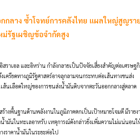
อกกลาง ซ้ำโจทย์การคลังไทย แผลใหญ่สูญรา
ม่รัฐเผชิญข้อจำกัดสูง
อิสราเอล และอิหร่าน กำลังกลายเป็นปัจจัยเสี่ยงสำคัญต่อเศรษฐก
ตึงเครียดทางภูมิรัฐศาสตร์อาจลุกลามจนกระทบต่อเส้นทางขนส่ง
นเส้นเลือดใหญ่ของการขนส่งน้ำมันดิบจากตะวันออกกลางสู่ตลาด
งสร้างพื้นฐานด้านพลังงานในภูมิภาคตกเป็นเป้าหมายโจมตี มีรายง
กน้ำมันในทะเลอาหรับ เหตุการณ์ดังกล่าวยิ่งเพิ่มความไม่แน่นอนให
ทางราคาน้ำมันในระยะต่อไป