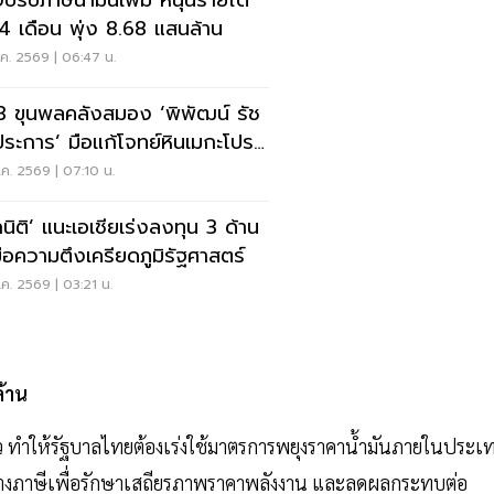
งปรับภาษีน้ำมันเพิ่ม หนุนรายได้
 4 เดือน พุ่ง 8.68 แสนล้าน
.ค. 2569 | 06:47 น.
 3 ขุนพลคลังสมอง ‘พิพัฒน์ รัช
ประการ’ มือแก้โจทย์หินเมกะโปร
ต์
.ค. 2569 | 07:10 น.
กนิติ’ แนะเอเชียเร่งลงทุน 3 ด้าน
มือความตึงเครียดภูมิรัฐศาสตร์
.ค. 2569 | 03:21 น.
ล้าน
่าว ทำให้รัฐบาลไทยต้องเร่งใช้มาตรการพยุงราคาน้ำมันภายในประเ
รทางภาษีเพื่อรักษาเสถียรภาพราคาพลังงาน และลดผลกระทบต่อ