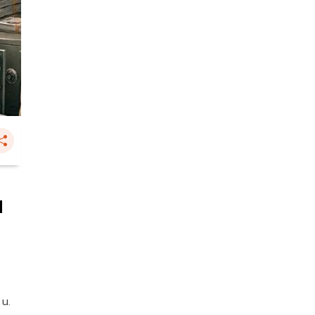
น
 น.