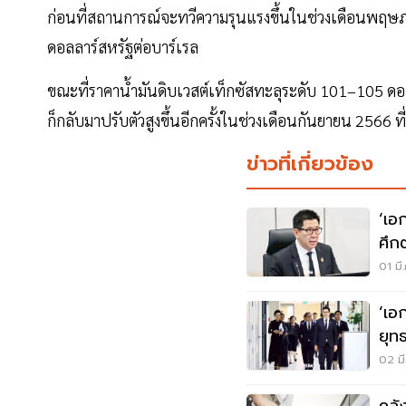
ก่อนที่สถานการณ์จะทวีความรุนแรงขึ้นในช่วงเดือนพฤษภา
ดอลลาร์สหรัฐต่อบาร์เรล
ขณะที่ราคาน้ำมันดิบเวสต์เท็กซัสทะลุระดับ 101–105 ดอ
ก็กลับมาปรับตัวสูงขึ้นอีกครั้งในช่วงเดือนกันยายน 2566
ข่าวที่เกี่ยวข้อง
‘เอ
ศึก
พลั
01 มี
‘เอ
ยุท
02 มี