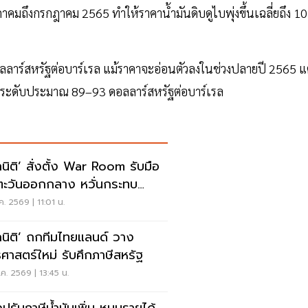
คมถึงกรกฎาคม 2565 ทำให้ราคาน้ำมันดิบดูไบพุ่งขึ้นเฉลี่ยถึง 1
ลลาร์สหรัฐต่อบาร์เรล แม้ราคาจะอ่อนตัวลงในช่วงปลายปี 2565 แ
 ที่ระดับประมาณ 89–93 ดอลลาร์สหรัฐต่อบาร์เรล
กนิติ’ สั่งตั้ง War Room รับมือ
ตะวันออกกลาง หวั่นกระทบ
งงาน-ค่าเงิน
.ค. 2569 | 11:01 น.
กนิติ’ ถกทีมไทยแลนด์ วาง
ธศาสตร์ใหม่ รับศึกภาษีสหรัฐ
.ค. 2569 | 13:45 น.