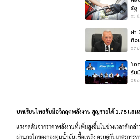
คลั
รัฐ
05 มี
ผ่า
กิจ
เจก
07 มี
‘เอ
รับ
08 มี
บทเรียนไทยรับมือวิกฤตพลังงาน สูญรายได้ 1.78 แสน
แรงกดดันจากราคาพลังงานที่เพิ่มสูงขึ้นในช่วงเวลาดังกล
ผ่านกลไกของกองทุนน้ำมันเชื้อเพลิง ควบคู่กับมาตรกา