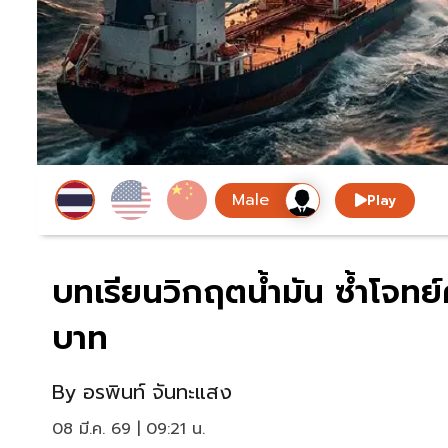
Play
บทเรียนวิกฤตน้ำมัน ซ้ำโจทย
บาท
By
อรพินท์ จันทะแสง
08 มี.ค. 69 | 09:21 น.