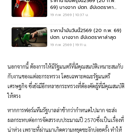
ราคาน้ำมันพรุ่งนี้2569 (20 ก.พ.
69) บางจาก ปตท. อัปเดตราคา
ล่าสุด
19 ก.พ. 2569 | 10:37 น.
ราคาน้ำมันวันนี้2569 (20 ก.พ. 69)
ปตท. บางจาก อัปเดตราคาล่าสุด
19 ก.พ. 2569 | 19:11 น.
นอกจากนี้ ต้องการให้มีรัฐมนตรีที่มีคุณสมบัติเหมาะสมกับ
กับงานของแต่ละกระทรวง โดยเฉพาะคณะรัฐมนตรี
เศรษฐกิจ ซึ่งยังมีอีกหลายกระทรวงที่ต้องคัดผู้ที่มีคุณสมบัติ
ให้ตรง
หากการฟอร์มทีมรัฐบาลล่าช้ากว่ากำหนดไปมาก จะส่ง
ผลกระทบต่อการจัดสรรงบประมาณปี 2570ซึ่งเป็นเรื่องที่
น่าห่วง เพราะที่ผ่านมาเกิดความหยุดชะงักบ่อยครั้ง ทำให้