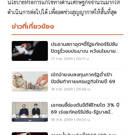
นโยบายที่รอการแก้ไขทางด้านเศรษฐกิจจำนวนมากให้
ดำเนินการต่อไปได้ เพื่อลดช่วงสุญญากาศให้สั้นที่สุด
ข่าวที่เกี่ยวข้อง
ประธานสภาอุตฯจี้รัฐแก้คอร์รัปชัน
ปิดรูรั่วงบประมาณ หวังนโยบาย
เศรษฐกิจเกิดผลสูงสุด
17 ก.พ. 2569 | 00:11 น.
เบิกจ่ายงบลงทุนภาครัฐต่ำเป้า
ปัจจัยท้าทายเศรษฐกิจไทยปี 69
18 ก.พ. 2569 | 05:46 น.
เอกชนชี้ช่องดันจีดีพีไทยโต 3% ปี
69 เร่งแก้คอร์รัปชัน-รัฐบาลมี
เสถียรภาพ
18 ก.พ. 2569 | 06:53 น.