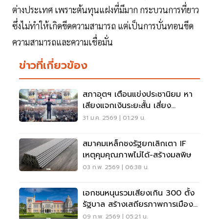
ต่างประเทศ เพราะต้นทุนแฝงที่มีมาก กระบวนการที่ยาว
ซึ่งไม่ทำให้เกิดขีดความสามารถ แต่เป็นการบั่นทอนขีด
ความสามารถและความเชื่อมั่น
ข่าวที่เกี่ยวข้อง
สภาอุตฯ เตือนแข่งประชานิยม หา
เสียงแจกเงินระยะสั้น เสี่ยง
เศรษฐกิจไทยระยะยาว
31 ม.ค. 2569 | 01:29 น.
สมาคมเหล็กชงรัฐยกเลิกเตา IF
เหตุคุมคุณภาพไม่ได้-สร้างมลพิษ
03 ก.พ. 2569 | 06:38 น.
เอกชนหนุนรวมเสียงเกิน 300 ตั้ง
รัฐบาล สร้างเสถียรภาพการเมือง
ดันโครงการ Quick Win
09 ก.พ. 2569 | 05:21 น.