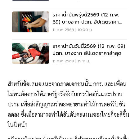
ราคาน้ำมันพรุ่งนี้2569 (12 ก.พ.
69) บางจาก ปตท. อัปเดตราคา
ล่าสุด
11 ก.พ. 2569 | 10:00 น.
ราคาน้ำมันวันนี้2569 (12 ก.พ. 69)
ปตท. บางจาก อัปเดตราคาล่าสุด
11 ก.พ. 2569 | 19:11 น.
สำหรับข้อเสนอแนะจากภาคเอกชนนั้น กกร. และเพื่อน
ไม่ทนต้องการให้ภาครัฐจริงจังกับการป้องกันและปราบ
ปราม เพื่อส่งสัญญาณว่าจะพยายามทำให้การคอร์รัปชัน
ลดลง ซึ่งเมื่อสามารถทำได้อันดับคะแนนของไทยก็จะดีขึ้น
ในปีหน้า