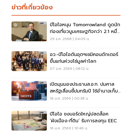
ข่าวที่เกี่ยวข้อง
บีโอไอหนุน Tomorrowland ดูดนัก
ท่องเที่ยวบูมเศรษฐกิจกว่า 2.1 หมื่น
ล้าน
29 ธ.ค. 2568 | 04:09 น.
อว.-บีโอไอดันอุตฯเซมิคอนดักเตอร์
ขึ้นแท่นห่วงโซ่มูลค่าโลก
07 ม.ค. 2569 | 08:12 น.
เปิดมุมมองประธานส.อ.ท. ปมศาล
สหรัฐเลื่อนชี้ปมทรัมป์ ใช้อำนาจเก็บ
ภาษีคู่ค้า
16 ม.ค. 2569 | 00:38 น.
บีโอไอ ชงบอร์ดใหญ่ปลดล็อค
‘ผังเมือง-ที่ดิน’ รับการลงทุน EEC
16 ม.ค. 2569 | 10:46 น.