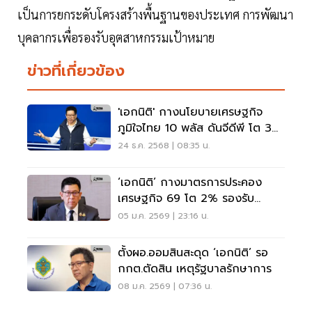
เป็นการยกระดับโครงสร้างพื้นฐานของประเทศ การพัฒนา
บุคลากรเพื่อรองรับอุตสาหกรรมเป้าหมาย
ข่าวที่เกี่ยวข้อง
'เอกนิติ' กางนโยบายเศรษฐกิจ
ภูมิใจไทย 10 พลัส ดันจีดีพี โต 3%
พลิกโฉมประเทศ
24 ธ.ค. 2568 | 08:35 น.
‘เอกนิติ’ กางมาตรการประคอง
เศรษฐกิจ 69 โต 2% รองรับ
เปลี่ยนผ่านรัฐบาลใหม่
05 ม.ค. 2569 | 23:16 น.
ตั้งผอ.ออมสินสะดุด ‘เอกนิติ’ รอ
กกต.ตัดสิน เหตุรัฐบาลรักษาการ
08 ม.ค. 2569 | 07:36 น.