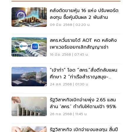
คลังตัดขายหุ้น 16 แห่ง ปรับพอร์ต
ลงทุน ซื้อหุ้นปันผล 2 พันล้าน
09 มิ.ย. 2568 | 02:20 น.
สคร.หวั่นรายได้ AOT หด หลังคิง
เพาเวอร์ขอยกเลิกสัญญาเช่า
16 มิ.ย. 2568 | 07:45 น.
“เจ้าท่า” โอด “สคร.”สั่งตีกลับแผน
ศึกษา 2 “ท่าเรือสำราญสมุย-
พัทยา”
24 ส.ค. 2568 | 01:30 น.
รัฐวิสาหกิจเบิกจ่ายพุ่ง 2.65 แสน
ล้าน ‘สคร.‘ กำกับให้ตามเป้า 95%
26 ก.ย. 2568 | 11:45 น.
รัฐวิสาหกิจ เบิกจ่ายงบลงทุน สิ้นปี