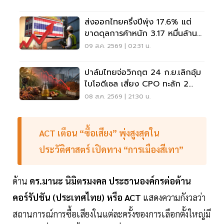
ส่งออกไทยครึ่งปีพุ่ง 17.6% แต่
ขาดดุลการค้าหนัก 3.17 หมื่นล้าน
ดอลลาร์
09 ส.ค. 2569 | 02:31 น.
ปาล์มไทยจ่อวิกฤต 24 ก.ย.เลิกอุ้ม
ไบโอดีเซล เสี่ยง CPO ทะลัก 2
ล้านตัน
08 ส.ค. 2569 | 21:30 น.
ACT เตือน “ซื้อเสียง” พุ่งสูงสุดใน
ประวัติศาสตร์ เปิดทาง “การเมืองสีเทา”
ด้าน
ดร.มานะ นิมิตรมงคล ประธานองค์กรต่อต้าน
คอร์รัปชัน (ประเทศไทย) หรือ ACT
แสดงความกังวลว่า
สถานการณ์การซื้อเสียงในแต่ละครั้งของการเลือกตั้งใหญ่มี