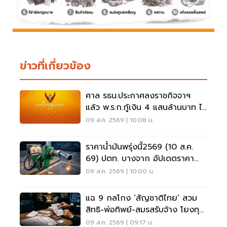
ข่าวที่เกี่ยวข้อง
ศาล รธน.ประกาศลงราชกิจจาฯ
แล้ว พ.ร.ก.กู้เงิน 4 แสนล้านบาท ไม่
ขัดรัฐธรรมนูญ
09 ส.ค. 2569 | 10:08 น.
ราคาน้ำมันพรุ่งนี้2569 (10 ส.ค.
69) ปตท. บางจาก อัปเดตราคา
ล่าสุด
09 ส.ค. 2569 | 10:00 น.
แฉ 9 กลโกง ‘สัญชาติไทย’ สวม
สิทธิ-พ่อทิพย์-สมรสรับจ้าง โยงทุน
สีเทา
09 ส.ค. 2569 | 09:17 น.