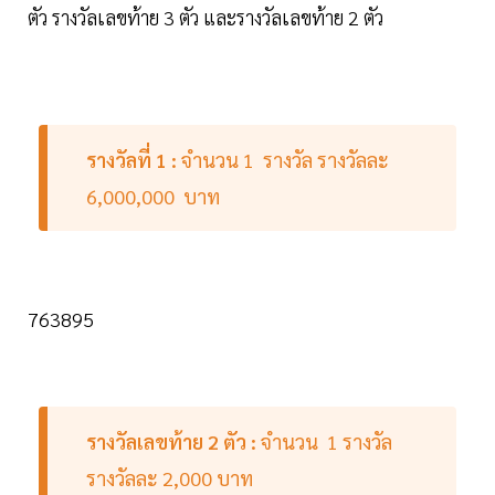
ตัว รางวัลเลขท้าย 3 ตัว และรางวัลเลขท้าย 2 ตัว
รางวัลที่ 1 :
จำนวน 1 รางวัล รางวัลละ
6,000,000 บาท
763895
รางวัลเลขท้าย 2 ตัว :
จำนวน 1 รางวัล
รางวัลละ 2,000 บาท