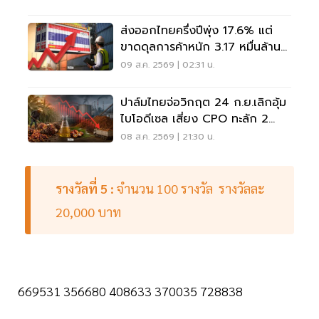
ส่งออกไทยครึ่งปีพุ่ง 17.6% แต่
ขาดดุลการค้าหนัก 3.17 หมื่นล้าน
ดอลลาร์
09 ส.ค. 2569 | 02:31 น.
ปาล์มไทยจ่อวิกฤต 24 ก.ย.เลิกอุ้ม
ไบโอดีเซล เสี่ยง CPO ทะลัก 2
ล้านตัน
08 ส.ค. 2569 | 21:30 น.
รางวัลที่ 5 :
จำนวน 100 รางวัล รางวัลละ
20,000 บาท
669531 356680 408633 370035 728838