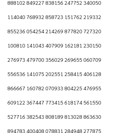
888102 849227 838156 247752 340050
114040 768932 858723 151762 219332
855236 054254 214269 877820 727320
100810 141043 407909 162181 230150
276973 479700 356029 269655 060709
556536 141075 202551 258415 406128
866667 160782 070933 804225 476955
609122 367447 773415 618174 561550
527716 382543 808189 813028 863630
894783 400408 078831 284948 277875