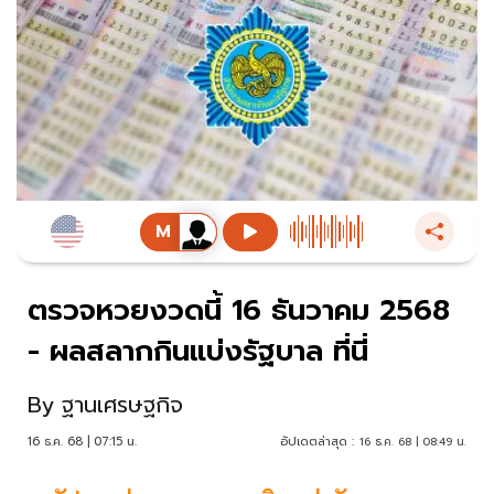
ตรวจหวยงวดนี้ 16 ธันวาคม 2568
- ผลสลากกินแบ่งรัฐบาล ที่นี่
By
ฐานเศรษฐกิจ
16 ธ.ค. 68 | 07:15 น.
อัปเดตล่าสุด :
16 ธ.ค. 68 | 08:49 น.