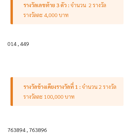
รางวัลเลขท้าย 3 ตัว :
จำนวน 2 รางวัล
รางวัลละ 4,000 บาท
014 , 449
รางวัลข้างเคียงรางวัลที่ 1 :
จำนวน 2 รางวัล
รางวัลละ 100,000 บาท
763894 , 763896