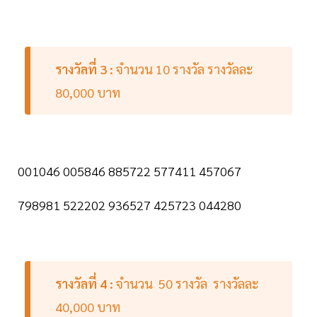
รางวัลที่ 3 :
จำนวน 10 รางวัล รางวัลละ
80,000 บาท
001046 005846 885722 577411 457067
798981 522202 936527 425723 044280
รางวัลที่ 4 :
จำนวน 50 รางวัล รางวัลละ
40,000 บาท