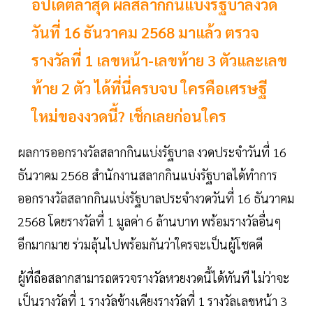
อัปเดตล่าสุด ผลสลากกินแบ่งรัฐบาลงวด
วันที่ 16 ธันวาคม 2568 มาแล้ว ตรวจ
รางวัลที่ 1 เลขหน้า-เลขท้าย 3 ตัวและเลข
ท้าย 2 ตัว ได้ที่นี่ครบจบ ใครคือเศรษฐี
ใหม่ของงวดนี้? เช็กเลยก่อนใคร
ผลการออกรางวัลสลากกินแบ่งรัฐบาล งวดประจำวันที่ 16
ธันวาคม 2568 สำนักงานสลากกินแบ่งรัฐบาลได้ทำการ
ออกรางวัลสลากกินแบ่งรัฐบาลประจำงวดวันที่ 16 ธันวาคม
2568 โดยรางวัลที่ 1 มูลค่า 6 ล้านบาท พร้อมรางวัลอื่นๆ
อีกมากมาย ร่วมลุ้นไปพร้อมกันว่าใครจะเป็นผู้โชคดี
ผู้ที่ถือสลากสามารถตรวจรางวัลหวยงวดนี้ได้ทันที ไม่ว่าจะ
เป็นรางวัลที่ 1 รางวัลข้างเคียงรางวัลที่ 1 รางวัลเลขหน้า 3