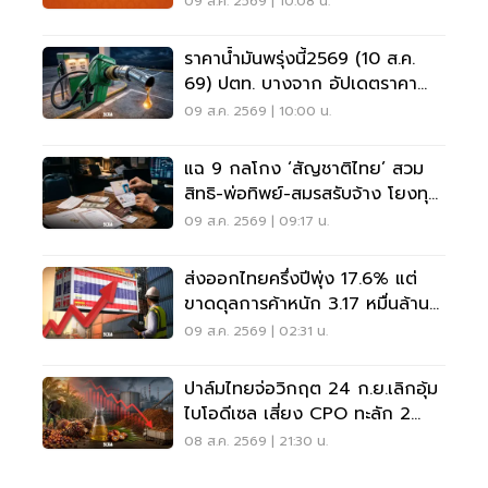
09 ส.ค. 2569 | 10:08 น.
ราคาน้ำมันพรุ่งนี้2569 (10 ส.ค.
69) ปตท. บางจาก อัปเดตราคา
ล่าสุด
09 ส.ค. 2569 | 10:00 น.
แฉ 9 กลโกง ‘สัญชาติไทย’ สวม
สิทธิ-พ่อทิพย์-สมรสรับจ้าง โยงทุน
สีเทา
09 ส.ค. 2569 | 09:17 น.
ส่งออกไทยครึ่งปีพุ่ง 17.6% แต่
ขาดดุลการค้าหนัก 3.17 หมื่นล้าน
ดอลลาร์
09 ส.ค. 2569 | 02:31 น.
ปาล์มไทยจ่อวิกฤต 24 ก.ย.เลิกอุ้ม
ไบโอดีเซล เสี่ยง CPO ทะลัก 2
ล้านตัน
08 ส.ค. 2569 | 21:30 น.