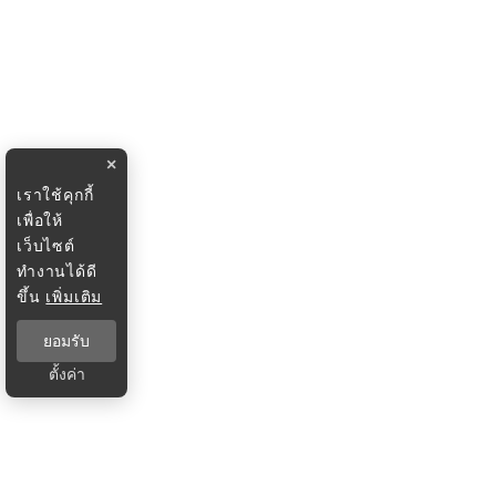
×
เราใช้คุกกี้
เพื่อให้
เว็บไซต์
ทำงานได้ดี
ขึ้น
เพิ่มเติม
ยอมรับ
ตั้งค่า