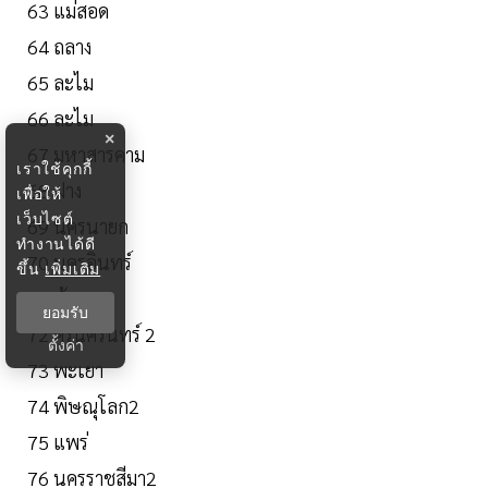
63 แม่สอด
64 ถลาง
65 ละไม
66 ละไม
×
67 มหาสารคาม
เราใช้คุกกี้
68 ฝาง
เพื่อให้
เว็บไซต์
69 นครนายก
ทำงานได้ดี
70 นครอินทร์
ขึ้น
เพิ่มเติม
71 บ้านเพ
ยอมรับ
72 ศรีนครินทร์ 2
ตั้งค่า
73 พะเยา
74 พิษณุโลก2
75 แพร่
76 นครราชสีมา2