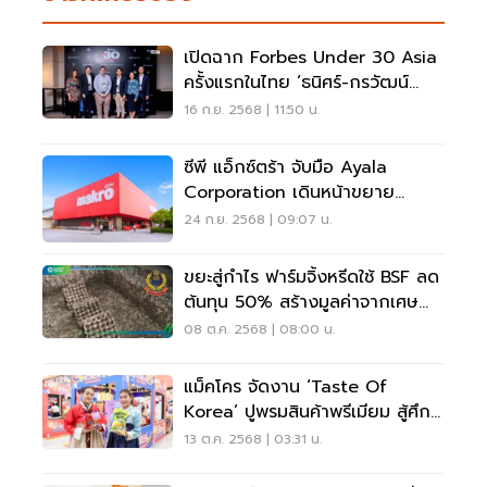
เปิดฉาก Forbes Under 30 Asia
ครั้งแรกในไทย ‘ธนิศร์-กรวัฒน์
เจียรวนนท์’ ร่วมโชว์วิสัยทัศน์
16 ก.ย. 2568 | 11:50 น.
ซีพี แอ็กซ์ตร้า จับมือ Ayala
Corporation เดินหน้าขยาย
“แม็คโคร” สู่ตลาดฟิลิปปินส์
24 ก.ย. 2568 | 09:07 น.
ขยะสู่กำไร ฟาร์มจิ้งหรีดใช้ BSF ลด
ต้นทุน 50% สร้างมูลค่าจากเศษ
อาหารแม็คโคร-โลตัส
08 ต.ค. 2568 | 08:00 น.
แม็คโคร จัดงาน ‘Taste Of
Korea’ ปูพรมสินค้าพรีเมียม สู้ศึก
K-Food บูม
13 ต.ค. 2568 | 03:31 น.