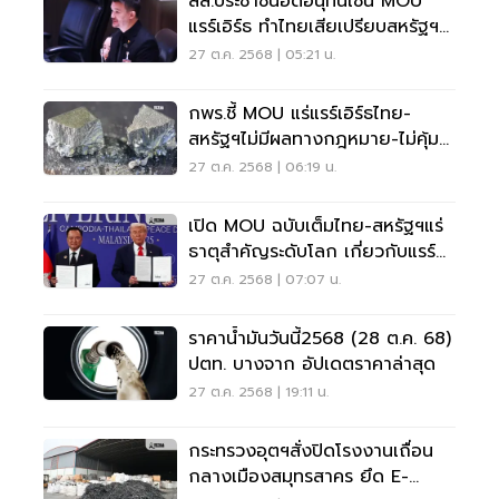
สส.ประชาชนอัดอนุทินเซ็น MOU
แรร์เอิร์ธ ทำไทยเสียเปรียบสหรัฐฯ
หนัก
27 ต.ค. 2568 | 05:21 น.
กพร.ชี้ MOU แร่แรร์เอิร์ธไทย-
สหรัฐฯไม่มีผลทางกฎหมาย-ไม่คุ้ม
ค่าลงทุน
27 ต.ค. 2568 | 06:19 น.
เปิด MOU ฉบับเต็มไทย-สหรัฐฯแร่
ธาตุสำคัญระดับโลก เกี่ยวกับแรร์
เอิร์ธหรือไม่
27 ต.ค. 2568 | 07:07 น.
ราคาน้ำมันวันนี้2568 (28 ต.ค. 68)
ปตท. บางจาก อัปเดตราคาล่าสุด
27 ต.ค. 2568 | 19:11 น.
กระทรวงอุตฯสั่งปิดโรงงานเถื่อน
กลางเมืองสมุทรสาคร ยึด E-