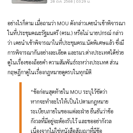
Waste กว่า 80 ตันส่งตรวจ
28 ต.ค. 2568 | 03:29 น.
อย่างไรก็ตาม เมื่อถามว่า MOU ดังกล่าวเคยนำเข้าพิจารณา
ในที่ประชุมคณะรัฐมนตรี (ครม.) หรือไม่ นายปกรณ์ กล่าว
ว่า เคยนำเข้าพิจารณาในที่ประชุมครม.นัดพิเศษแล้ว ซึ่งมี
การพิจารณากันอย่างละเอียด และรมว.ต่างประเทศได้ช่วย
ดูในเรื่องของถ้อยคำ ความสัมพันธ์ระหว่างประเทศ ส่วน
กฤษฎีกาดูในเรื่องกฎหมายดูครบในทุกมิติ
“ข้อก่อนสุดท้ายใน MOU ระบุไว้ชัดว่า
หากจะทำอะไรให้เป็นไปตามกฎหมาย
ระเบียบภายในของแต่ละฝ่าย ยืนยันว่าข้อ
กังวลที่มีอยู่จะต้องรับไว้ และขออย่ากังวล
เนื่องจากไม่ใช่หนังสือสัญญาที่มีข้อ