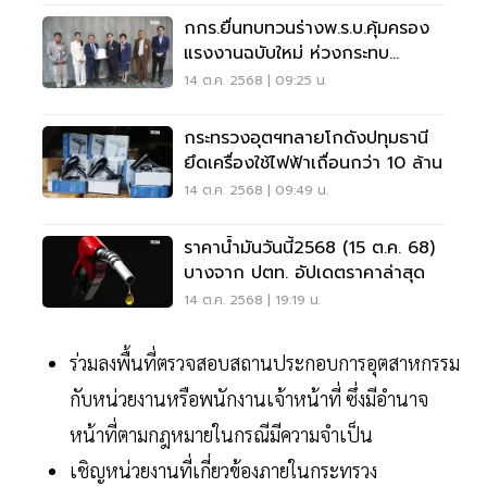
กกร.ยื่นทบทวนร่างพ.ร.บ.คุ้มครอง
แรงงานฉบับใหม่ ห่วงกระทบ
เศรษฐกิจ
14 ต.ค. 2568 | 09:25 น.
กระทรวงอุตฯทลายโกดังปทุมธานี
ยึดเครื่องใช้ไฟฟ้าเถื่อนกว่า 10 ล้าน
14 ต.ค. 2568 | 09:49 น.
ราคาน้ำมันวันนี้2568 (15 ต.ค. 68)
บางจาก ปตท. อัปเดตราคาล่าสุด
14 ต.ค. 2568 | 19:19 น.
ร่วมลงพื้นที่ตรวจสอบสถานประกอบการอุตสาหกรรม
กับหน่วยงานหรือพนักงานเจ้าหน้าที่ ซึ่งมีอำนาจ
หน้าที่ตามกฎหมายในกรณีมีความจำเป็น
เชิญหน่วยงานที่เกี่ยวข้องภายในกระทรวง