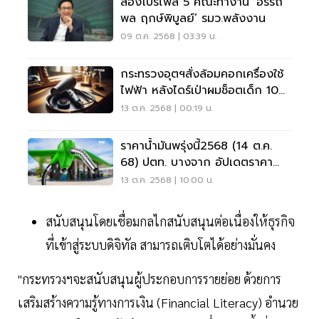
ส่องโปรไฟล์ 5 คณะทำงาน ‘อรรถ
พล ฤกษ์พิบูลย์’ รมว.พลังงาน
09 ต.ค. 2568 | 03:39 น.
กระทรวงอุตฯสั่งล้อมคอกเครื่องใช้
ไฟฟ้า หลังไดร์เป่าผมช็อตเด็ก 10
ขวบตาย
13 ต.ค. 2568 | 00:19 น.
ราคาน้ำมันพรุ่งนี้2568 (14 ต.ค.
68) ปตท. บางจาก อัปเดตราคา
ล่าสุด
13 ต.ค. 2568 | 10:00 น.
สนับสนุนโดยเชื่อมกลไกสนับสนุนต่อเนื่องให้ธุรกิจ
ที่เข้าสู่ระบบดิจิทัล สามารถเติบโตได้อย่างมั่นคง
​"กระทรวงฯจะสนับสนุนผู้ประกอบการรายย่อย ด้วยการ
เสริมสร้างความรู้ทางการเงิน (Financial Literacy) อํานวย