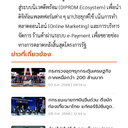
สู่ระบบนิเวศดีพร้อม (DIPROM Ecosystem) เพื่อนํา
ดิจิทัลแพลตฟอร์มต่าง ๆ มาประยุกต์ใช้ เน้นการทํา
ตลาดออนไลน์ (Online Marketing) และการบริหาร
จัดการ ร้านค้าผ่านระบบ e-Payment เพื่อขยายช่อง
ทางการตลาดหลังสิ้นสุดโครงการรัฐ
ข่าวที่เกี่ยวข้อง
กระทรวงอุตฯรุกกระตุ้นเศรษฐกิจ
ภาคเหนือกว่า 200 ล้านบาท
03 ต.ค. 2568 | 08:14 น.
กกร.แนะนายกฯบินจีนด่วน ดึงนัก
ท่องเที่ยวมาไทย แก้คอร์รัปชันดูด
ลงทุน
08 ต.ค. 2568 | 12:44 น.