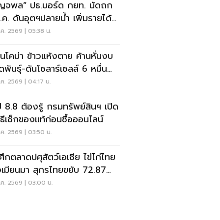
ญจพล” ปธ.บอร์ด กยท. นัดถก
ส.ค. ดันอุตฯปลายน้ำ เพิ่มรายได้
นยาง
ค. 2569 | 05:38 น.
ข้าวแห้งตาย ค้านหั่นงบ
ดพันธุ์-ดันโซลาร์เซลล์ 6 หมื่น
น
ค. 2569 | 04:17 น.
ป 8.8 ต้องรู้ กรมทรัพย์สินฯ เปิด
ิธีเช็กของแท้ก่อนซื้อออนไลน์
ค. 2569 | 03:50 น.
ดศึกตลาดปศุสัตว์เอเชีย ไข่ไก่ไทย
เมียนมา สุกรไทยขยับ 72.87
ท
ค. 2569 | 03:00 น.