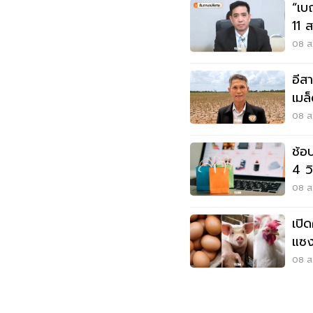
“เบ
11 
สว
08 ส.
อีสานโคม่า 
เมล็
ล้า
08 ส.
ช้อ
4 ว
08 ส.
เปิ
แซง
บา
08 ส.