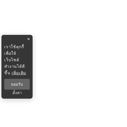
×
เราใช้คุกกี้
เพื่อให้
เว็บไซต์
ทำงานได้ดี
ขึ้น
เพิ่มเติม
ยอมรับ
ตั้งค่า