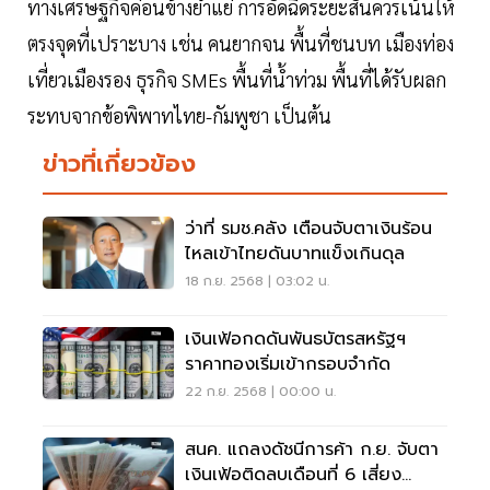
ทางเศรษฐกิจค่อนข้างย่ำแย่ การอัดฉีดระยะสั้นควรเน้นให้
ตรงจุดที่เปราะบาง เช่น คนยากจน พื้นที่ชนบท เมืองท่อง
เที่ยวเมืองรอง ธุรกิจ SMEs พื้นที่น้ำท่วม พื้นที่ได้รับผลก
ระทบจากข้อพิพาทไทย-กัมพูชา เป็นต้น
ข่าวที่เกี่ยวข้อง
ว่าที่ รมช.คลัง เตือนจับตาเงินร้อน
ไหลเข้าไทยดันบาทแข็งเกินดุล
18 ก.ย. 2568 | 03:02 น.
เงินเฟ้อกดดันพันธบัตรสหรัฐฯ
ราคาทองเริ่มเข้ากรอบจำกัด
22 ก.ย. 2568 | 00:00 น.
สนค. แถลงดัชนีการค้า ก.ย. จับตา
เงินเฟ้อติดลบเดือนที่ 6 เสี่ยง