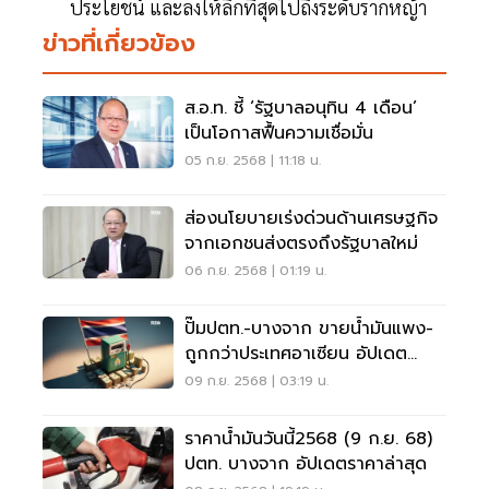
ประโยชน์ และลงให้ลึกที่สุดไปถึงระดับรากหญ้า
ข่าวที่เกี่ยวข้อง
ส.อ.ท. ชี้ ‘รัฐบาลอนุทิน 4 เดือน’
เป็นโอกาสฟื้นความเชื่อมั่น
05 ก.ย. 2568 | 11:18 น.
ส่องนโยบายเร่งด่วนด้านเศรษฐกิจ
จากเอกชนส่งตรงถึงรัฐบาลใหม่
06 ก.ย. 2568 | 01:19 น.
ปั๊มปตท.-บางจาก ขายน้ำมันแพง-
ถูกกว่าประเทศอาเซียน อัปเดต
ล่าสุด
09 ก.ย. 2568 | 03:19 น.
ราคาน้ำมันวันนี้2568 (9 ก.ย. 68)
ปตท. บางจาก อัปเดตราคาล่าสุด