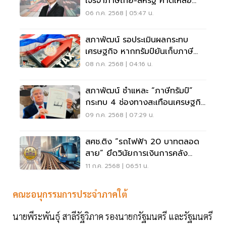
เจรจาภาษีไทย-สหรัฐ คาดเหลือ
18%
06 ก.ค. 2568 | 05:47 น.
สภาพัฒน์ รอประเมินผลกระทบ
เศรษฐกิจ หากทรัมป์ยันเก็บภาษี
ไทย 36%
08 ก.ค. 2568 | 04:16 น.
สภาพัฒน์ ชำแหละ “ภาษีทรัมป์”
กระทบ 4 ช่องทางสะเทือนเศรษฐกิจ
ไทย
09 ก.ค. 2568 | 07:29 น.
สศช.ติง “รถไฟฟ้า 20 บาทตลอด
สาย” ยึดวินัยการเงินการคลัง
เคร่งครัด
11 ก.ค. 2568 | 06:51 น.
คณะอนุกรรมการประจำภาคใต้
นายพีระพันธุ์ สาลีรัฐวิภาค รองนายกรัฐมนตรี และรัฐมนตรี