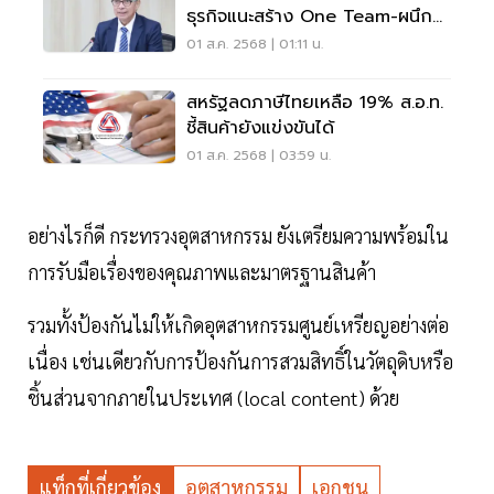
ธุรกิจแนะสร้าง One Team-ผนึก
อาเซียน
01 ส.ค. 2568 | 01:11 น.
สหรัฐลดภาษีไทยเหลือ 19% ส.อ.ท.
ชี้สินค้ายังแข่งขันได้
01 ส.ค. 2568 | 03:59 น.
อย่างไรก็ดี กระทรวงอุตสาหกรรม ยังเตรียมความพร้อมใน
การรับมือเรื่องของคุณภาพและมาตรฐานสินค้า
รวมทั้งป้องกันไม่ให้เกิดอุตสาหกรรมศูนย์เหรียญอย่างต่อ
เนื่อง เช่นเดียวกับการป้องกันการสวมสิทธิ์ในวัตถุดิบหรือ
ชิ้นส่วนจากภายในประเทศ (local content) ด้วย
แท็กที่เกี่ยวข้อง
อุตสาหกรรม
เอกชน