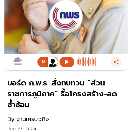
บอร์ด ก.พ.ร. สั่งทบทวน “ส่วน
ราชการภูมิภาค” รื้อโครงสร้าง-ลด
ซ้ำซ้อน
By
ฐานเศรษฐกิจ
16 ก.ค. 68 | 23:12 น.