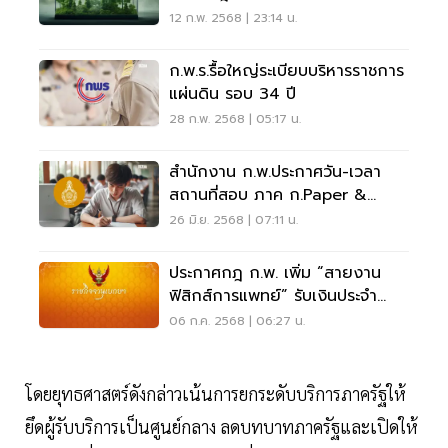
ยุโรป
12 ก.พ. 2568 | 23:14 น.
ก.พ.ร.รื้อใหญ่ระเบียบบริหารราชการ
แผ่นดิน รอบ 34 ปี
28 ก.พ. 2568 | 05:17 น.
สำนักงาน ก.พ.ประกาศวัน-เวลา
สถานที่สอบ ภาค ก.paper &
Pencil 2568
26 มิ.ย. 2568 | 07:11 น.
ประกาศกฎ ก.พ. เพิ่ม “สายงาน
ฟิสิกส์การแพทย์” รับเงินประจำ
ตำแหน่ง
06 ก.ค. 2568 | 06:27 น.
โดยยุทธศาสตร์ดังกล่าวเน้นการยกระดับบริการภาครัฐให้
ยึดผู้รับบริการเป็นศูนย์กลาง ลดบทบาทภาครัฐและเปิดให้