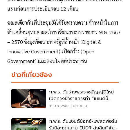
แผนก่อนการประเมินรอบ 12 เดือน
ขณะเดียวกันที่ประชุมยังได้รับทราบความก้าวหน้าในการ
ขับเคลื่อนยุทธศาสตร์การพัฒนาระบบราชการ พ.ศ. 2567
– 2570 ซึ่งมุ่งพัฒนาภาครัฐที่ล้ำหน้า (Digital &
Innovative Government) เปิดกว้าง (Open
Government) และตอบโจทย์ประชาชน
ข่าวที่เกี่ยวข้อง
ก.พ.ร. ดันร่างพระราชบัญญัติใหม่
เปิดทางข้าราชการทำ “แซนด์บ็
อกซ์”
31 ม.ค. 2568 | 08:00 น.
ก.พ.ร. ดันแซนด์บ็อกซ์-แพลตฟอร์ม
รับมือกฎหมาย EUDR ส่งสินค้าไป