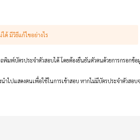
ด้ มีวิธีแก้ไขอย่างไร
พิมพ์บัตรประจำตัวสอบได้ โดยต้องยืนยันตัวตนด้วยการกรอกข้อม
ต้องนำไปแสดงตนเพื่อใช้ในการเข้าสอบ หากไม่มีบัตรประจำตัวสอบ