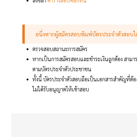
สงขลา
ตารางสอบคลิกที่นี่
อนึ่งหากผู้สมัครสอบพิมพ์บัตรประจำตัวสอบไม่ไ
ตรวจสอบสถานะการสมัคร
หากเป็นการสมัครสอบและชำระเงินถูกต้อง สามารถ
ตามบัตรประจำตัวประชาชน
ทั้งนี้ บัตรประจำตัวสอบถือเป็นเอกสารสำคัญที่
ไม่ได้รับอนุญาตให้เข้าสอบ