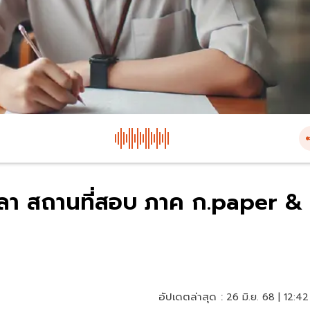
วลา สถานที่สอบ ภาค ก.paper &
อัปเดตล่าสุด :
26 มิ.ย. 68 | 12:42