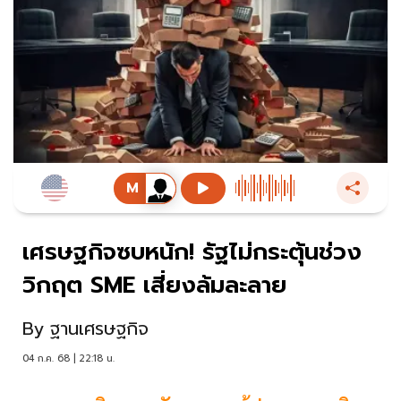
เศรษฐกิจซบหนัก! รัฐไม่กระตุ้นช่วง
วิกฤต SME เสี่ยงล้มละลาย
By
ฐานเศรษฐกิจ
04 ก.ค. 68 | 22:18 น.