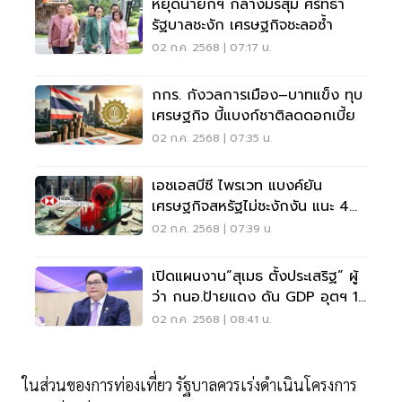
หยุดนายกฯ กลางมรสุม ศรัทธา
รัฐบาลชะงัก เศรษฐกิจชะลอซ้ำ
02 ก.ค. 2568 | 07:17 น.
กกร. กังวลการเมือง–บาทแข็ง ทุบ
เศรษฐกิจ บี้แบงก์ชาติลดดอกเบี้ย
02 ก.ค. 2568 | 07:35 น.
เอชเอสบีซี ไพรเวท แบงค์ยัน
เศรษฐกิจสหรัฐไม่ชะงักงัน แนะ 4
กลยุทธ์ลทุนรับความผันผวนโลก
02 ก.ค. 2568 | 07:39 น.
เปิดแผนงาน“สุเมธ ตั้งประเสริฐ” ผู้
ว่า กนอ.ป้ายแดง ดัน GDP อุตฯ 1-
2%
02 ก.ค. 2568 | 08:41 น.
ในส่วนของการท่องเที่ยว รัฐบาลควรเร่งดำเนินโครงการ