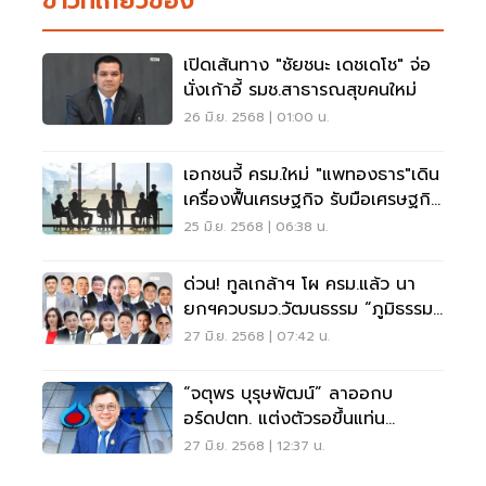
ข่าวที่เกี่ยวข้อง
เปิดเส้นทาง "ชัยชนะ เดชเดโช" จ่อ
นั่งเก้าอี้ รมช.สาธารณสุขคนใหม่
26 มิ.ย. 2568 | 01:00 น.
เอกชนจี้ ครม.ใหม่ "แพทองธาร"เดิน
เครื่องฟื้นเศรษฐกิจ รับมือเศรษฐกิจ
โลกชะลอ
25 มิ.ย. 2568 | 06:38 น.
ด่วน! ทูลเกล้าฯ โผ ครม.แล้ว นา
ยกฯควบรมว.วัฒนธรรม “ภูมิธรรม”
มท.1
27 มิ.ย. 2568 | 07:42 น.
“จตุพร บุรุษพัฒน์” ลาออกบ
อร์ดปตท. แต่งตัวรอขึ้นแท่น
รมว.พาณิชย์
27 มิ.ย. 2568 | 12:37 น.