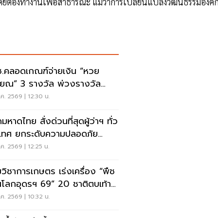
ดยต้องทำงานเพื่อสาธารณะ แม้ว่าการเปลี่ยนแปลงวัฒนธรรมองค์
.คลอดเกณฑ์จ่ายเงิน “หวย
ียณ” 3 รางวัล พ่วงรางวัล
ศษ
ค. 2569 | 12:30 น.
มหาดไทย สั่งด่วนที่สุดผู้ว่าฯ ทั่ว
เทศ ยกระดับความปลอดภัย
เรียน
ค. 2569 | 12:25 น.
วิชาการเกษตร เร่งเครื่อง “พืช
โลกอุดรฯ 69” 20 ชาติตบเท้า
มโชว์นวัตกรรม
ค. 2569 | 10:32 น.