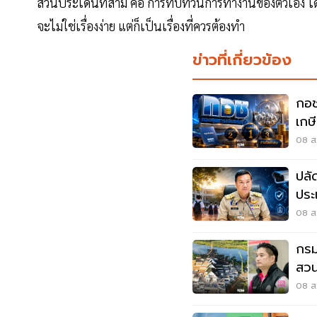
ส่วนประเด็นที่สาม คือ การทบทวนการทำงานของตัวเอง โ
จะไม่ใช่เรื่องง่าย แต่ก็เป็นเรื่องที่ควรต้องทำ
ข่าวที่เกี่ยวข้อง
กอช
เกษ
พิเ
08 ส.
ปลัด
ประ
โรง
08 ส.
กรม
สวน
ร่ว
08 ส.