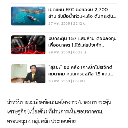
เปิดแผน EEC ชงของบ 2,700
ล้าน รับมือน้ำท่วม-แล้ง ดันกระตุ้น
เศรษฐกิจ
27 พ.ค. 2568 | 22:12 น.
งบกระตุ้น 1.57 แสนล้าน ต้องลงทุน
เพื่ออนาคต ไม่ใช่แค่แบ่งเค้ก
การเมือง
29 พ.ค. 2568 | 05:32 น.
“สุริยะ” ชง คลัง เคาะบิ๊กโปรเจ็กต์
คมนาคม หนุนเศรษฐกิจ 1.5 แสน
ล้าน
30 พ.ค. 2568 | 05:09 น.
สำหรับรายละเอียดข้อเสนอโครงการ/มาตรการกระตุ้น
เศรษฐกิจ (เบื้องต้น) ที่ผ่านการเห็นชอบจากครม.
ครอบคลุม 4 กลุ่มหลัก ประกอบด้วย