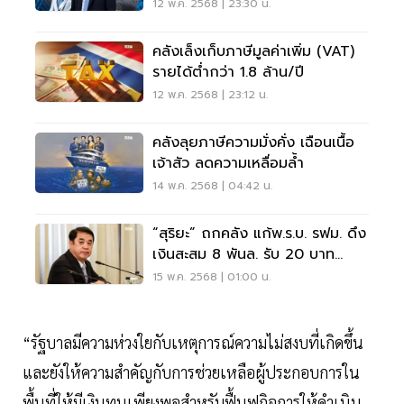
12 พ.ค. 2568 | 23:30 น.
คลังเล็งเก็บภาษีมูลค่าเพิ่ม (VAT)
รายได้ต่ำกว่า 1.8 ล้าน/ปี
12 พ.ค. 2568 | 23:12 น.
คลังลุยภาษีความมั่งคั่ง เฉือนเนื้อ
เจ้าสัว ลดความเหลื่อมล้ำ
14 พ.ค. 2568 | 04:42 น.
“สุริยะ” ถกคลัง แก้พ.ร.บ. รฟม. ดึง
เงินสะสม 8 พันล. รับ 20 บาท
ตลอดสาย
15 พ.ค. 2568 | 01:00 น.
“รัฐบาลมีความห่วงใยกับเหตุการณ์ความไม่สงบที่เกิดขึ้น
และยังให้ความสำคัญกับการช่วยเหลือผู้ประกอบการใน
พื้นที่ให้มีเงินทุนเพียงพอสำหรับฟื้นฟูกิจการให้ดำเนิน