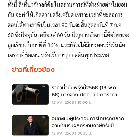
ทั้งนี้ สิ่งที่น่ากังวลก็คือ ในสถานการณ์ที่ต่างฝ่ายต่างไม่ยอม
กัน จะทำให้เกิดความตรึงเครียด เพราะเวลาที่ชะลอการ
ตอบโต้ทางภาษีเป็นเวลา 90 วันจะสิ้นสุดลงวันที่ 7 ก.ค.
68 ซึ่งปัจจุบันเหลือแค่ 60 วัน ปัญหาหลังจากนี้คือไทยเอง
ถูกเรียกเก็บภาษีที่ 36% และยังไม่ได้มีการตอบรับวันนัด
เจรจาที่ชัดเจน หรือเรียกว่าถูกกดดันทุกประเทศ
ข่าวที่เกี่ยวข้อง
ราคาน้ำมันพรุ่งนี้2568 (13 พ.ค.
68) บางจาก ปตท. อัปเดตราคา
ล่าสุด
12 พ.ค. 2568 | 10:00 น.
อมตะแนะผู้ประกอบการไทยรุกตลาด
อาเซียนรับผลกระทบภาษีทรัมป์
12 พ.ค. 2568 | 08:35 น.