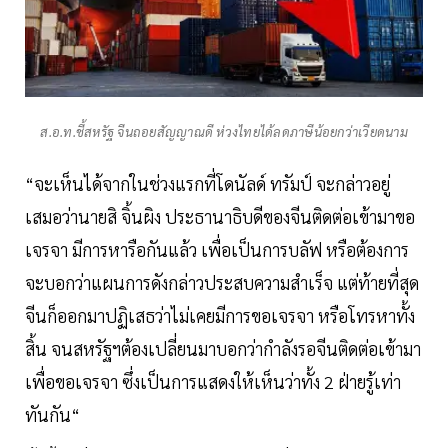
ส.อ.ท.ชี้สหรัฐ จีนถอยสัญญาณดี ห่วงไทยได้ลดภาษีน้อยกว่าเวียดนาม
“จะเห็นได้จากในช่วงแรกที่โดนัลด์ ทรัมป์ จะกล่าวอยู่
เสมอว่านายสิ จิ้นผิง ประธานาธิบดีของจีนติดต่อเข้ามาขอ
เจรจา มีการหารือกันแล้ว เพื่อเป็นการบลัฟ หรือต้องการ
จะบอกว่าแผนการดังกล่าวประสบความสำเร็จ แต่ท้ายที่สุด
จีนก็ออกมาปฏิเสธว่าไม่เคยมีการขอเจรจา หรือโทรหาทั้ง
สิ้น จนสหรัฐฯต้องเปลี่ยนมาบอกว่ากำลังรอจีนติดต่อเข้ามา
เพื่อขอเจรจา ซึ่งเป็นการแสดงให้เห็นว่าทั้ง 2 ฝ่ายรู้เท่า
ทันกัน“