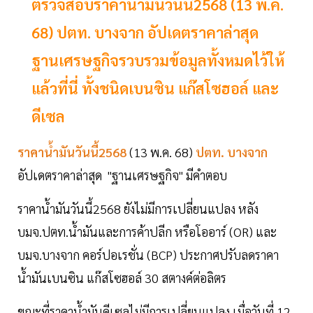
ตรวจสอบราคาน้ำมันวันนี้2568 (13 พ.ค.
68) ปตท. บางจาก อัปเดตราคาล่าสุด
ฐานเศรษฐกิจรวบรวมข้อมูลทั้งหมดไว้ให้
แล้วที่นี่ ทั้งชนิดเบนซิน แก๊สโซฮอล์ และ
ดีเซล
ราคาน้ำมันวันนี้2568
(13 พ.ค. 68)
ปตท. บางจาก
อัปเดตราคาล่าสุด "ฐานเศรษฐกิจ" มีคำตอบ
ราคาน้ำมันวันนี้2568 ยังไม่มีการเปลี่ยนแปลง หลัง
บมจ.ปตท.น้ำมันและการค้าปลีก หรือโออาร์ (OR) และ
บมจ.บางจาก คอร์ปอเรชั่น (BCP) ประกาศปรับลดราคา
น้ำมันเบนซิน แก๊สโซฮอล์ 30 สตางค์ต่อลิตร
ขณะที่ราคาน้ำมันดีเซลไม่มีการเปลี่ยนแปลง เมื่อวันที่ 12