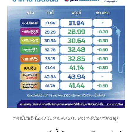
ราคาน้ำมันวันนี้2568 (13 พ.ค. 68) ปตท. บางจาก อัปเดตราคาล่าสุด