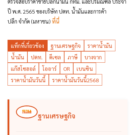
ตรวจสอบราคาขายปลีกน้ำมัน กทม. และปริมณฑล ประจำ
ปี พ.ศ. 2565 ของบริษัท ปตท. น้ำมันและการค้า
ปลีก จำกัด (มหาชน)
ที่นี่
แท็กที่เกี่ยวข้อง
ฐานเศรษฐกิจ
ราคาน้ำมัน
น้ำมัน
ปตท.
ดีเซล
ภาษี
บางจาก
แก๊สโซฮอล์
โออาร์
OR
เบนซิน
ราคาน้ำมันวันนี้
ราคาน้ำมันวันนี้2568
ฐานเศรษฐกิจ