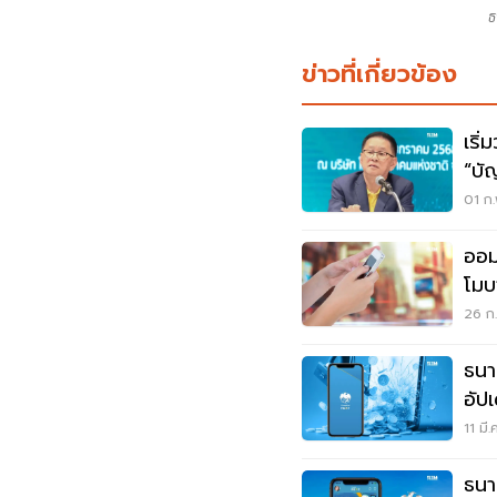
ธ
ข่าวที่เกี่ยวข้อง
เริ่
“บั
01 ก.
ออม
โมบ
ซิม
26 ก.
ธนา
อัป
ไม่ไ
11 มี
ธนา