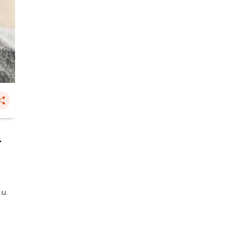
้
 น.