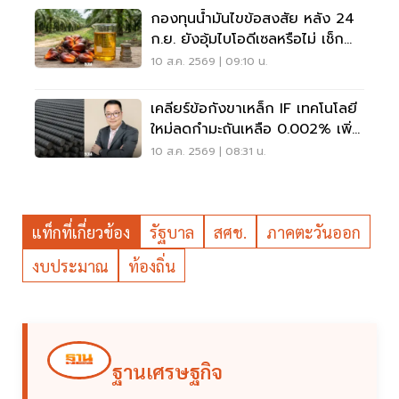
กองทุนน้ำมันไขข้อสงสัย หลัง 24
ก.ย. ยังอุ้มไบโอดีเซลหรือไม่ เช็ก
เงื่อนไขล่าสุด
10 ส.ค. 2569 | 09:10 น.
เคลียร์ข้อกังขาเหล็ก IF เทคโนโลยี
ใหม่ลดกำมะถันเหลือ 0.002% เพิ่ม
ปลอดภัยโครงสร้าง
10 ส.ค. 2569 | 08:31 น.
แท็กที่เกี่ยวข้อง
รัฐบาล
สศช.
ภาคตะวันออก
งบประมาณ
ท้องถิ่น
ฐานเศรษฐกิจ