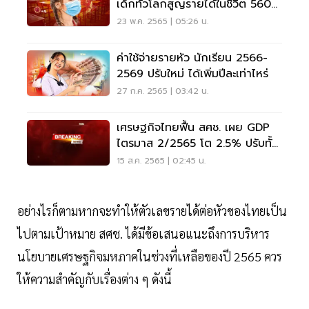
เด็กทั่วโลกสูญรายได้ในชีวิต 560
ล้านล้าน
23 พ.ค. 2565 | 05:26 น.
ค่าใช้จ่ายรายหัว นักเรียน 2566-
2569 ปรับใหม่ ได้เพิ่มปีละเท่าไหร่
27 ก.ค. 2565 | 03:42 น.
เศรษฐกิจไทยฟื้น สศช. เผย GDP
ไตรมาส 2/2565 โต 2.5% ปรับทั้ง
ปี 2.7 - 3.2%
15 ส.ค. 2565 | 02:45 น.
อย่างไรก็ตามหากจะทำให้ตัวเลขรายได้ต่อหัวของไทยเป็น
ไปตามเป้าหมาย สศช. ได้มีข้อเสนอแนะถึงการบริหาร
นโยบายเศรษฐกิจมหภาคในช่วงที่เหลือของปี 2565 ควร
ให้ความสำคัญกับเรื่องต่าง ๆ ดังนี้