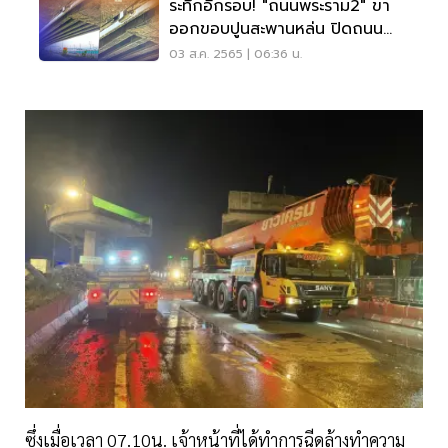
ระทึกอีกรอบ! "ถนนพระราม2" ขา
ออกขอบปูนสะพานหล่น ปิดถนน
เตรียมยกออก
03 ส.ค. 2565 | 06:36 น.
ซึ่งเมื่อเวลา 07.10น. เจ้าหน้าที่ได้ทำการฉีดล้างทำความ