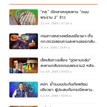
“ทล.” เปิดสาเหตุสะพาน “ถนน
พระราม 2” ร้าว
22 ก.ค. 2565 | 07:24 น.
กรมทางหลวงพร้อมเยียวยา-ตั้ง
กก.ตรวจสอบคานสะพานลอยกลับ
รถถนนพระราม 2 ร่วง
31 ก.ค. 2565 | 23:41 น.
เช็คเส้นทางเลี่ยง "จุดคานถล่ม"
สะพานกลับรถถนนพระราม2 หลัง
รถติดหนักมาก
02 ส.ค. 2565 | 09:53 น.
คปภ. ย้ำระบบประกันภัยพร้อม
เยียวยา ผู้ประสบภัยกรณีสะพาน
กลับรถพังย่านพระราม2
02 ส.ค. 2565 | 13:00 น.