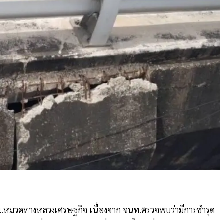
น.หมวดทางหลวงเศรษฐกิจ เนื่องจาก จนท.ตรวจพบว่ามีการชำรุด