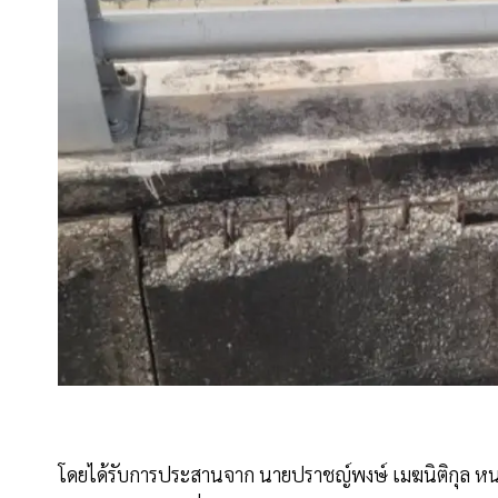
โดยได้รับการประสานจาก นายปราชญ์พงษ์ เมฆนิติกุล ห