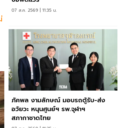
07 ส.ค. 2569 | 11:35 น.
่
ภัคพล งามลักษณ์ มอบรถตู้รับ-ส่ง
อวัยวะ หนุนศูนย์ฯ รพ.จุฬาฯ
สภากาชาดไทย