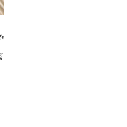
ัด
น
้