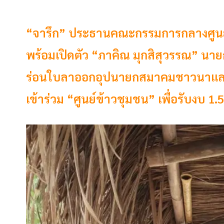
“จารึก” ประธานคณะกรรมการกลางศูนย
พร้อมเปิดตัว “ภาคิณ มุกสิสุวรรณ” น
ร่อนใบลาออกอุปนายกสมาคมชาวนาแล
เข้าร่วม “ศูนย์ข้าวชุมชน” เพื่อรับงบ 1.5