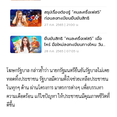
สรุปเรื่องต้องรู้ “คนละครึ่งเฟส5”
ก่อนลงทะเบียนยืนยันสิทธิ
27 ก.ค. 2565 | 21:00 น.
ยืนยันสิทธิ “คนละครึ่งเฟส5” เมื่อ
ไหร่ มือใหม่ลงทะเบียนทางไหน วัน
ไหน เช็คเลย
28 ก.ค. 2565 | 07:05 น.
โฆษกรัฐบาล กล่าวย้ำว่า นายกรัฐมนตรียืนยันรัฐบาลไม่เคย
ทอดทิ้งประชาชน รัฐบาลมีความตั้งใจช่วยเหลือประชาชน
ในทุกๆ ด้าน ผ่านโครงการ มาตรการต่างๆ เพื่อบรรเทา
ความเดือดร้อน แก้ไขปัญหา ให้ประชาชนมีคุณภาพชีวิตที่
ดีขึ้น