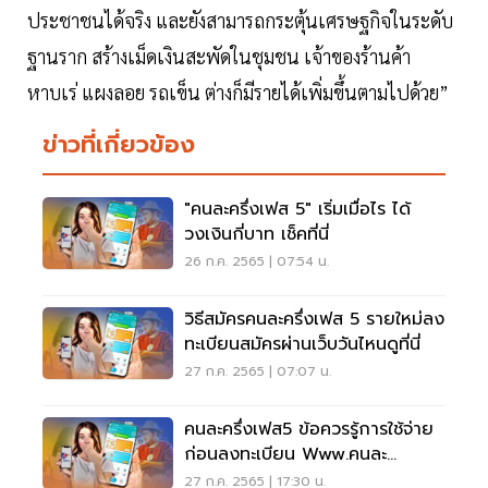
ประชาชนได้จริง และยังสามารถกระตุ้นเศรษฐกิจในระดับ
ฐานราก สร้างเม็ดเงินสะพัดในชุมชน เจ้าของร้านค้า
หาบเร่ แผงลอย รถเข็น ต่างก็มีรายได้เพิ่มขึ้นตามไปด้วย”
ข่าวที่เกี่ยวข้อง
"คนละครึ่งเฟส 5" เริ่มเมื่อไร ได้
วงเงินกี่บาท เช็คที่นี่
26 ก.ค. 2565 | 07:54 น.
วิธีสมัครคนละครึ่งเฟส 5 รายใหม่ลง
ทะเบียนสมัครผ่านเว็บวันไหนดูที่นี่
27 ก.ค. 2565 | 07:07 น.
คนละครึ่งเฟส5 ข้อควรรู้การใช้จ่าย
ก่อนลงทะเบียน Www.คนละ
ครึ่ง.com ชิงสิทธิ
27 ก.ค. 2565 | 17:30 น.